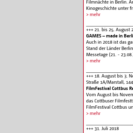
Filmnächte in Berlin. 
Kinogeschichte unter f
begleitet von Live-Mus
> mehr
Filmnächte mit einer W
GEIGER VON FLORENZ, e
+++ 21. bis 25. Augus
die als Mann verkleidet
GAMES – made in Ber
sitzt. Der vor fast hun
Auch in 2018 ist das ga
der zuletzt nur noch i
Stand der Länder Berl
Friedrich-Wilhelm-Mur
Messetage (21. - 23.0
finanzieller Unterstütz
21. August laden die 
> mehr
Er wird dem Publikum n
auf Currywurst und Bier
neuem Glanz präsentier
+++ 18. August bis 3.
solisti di Francoforte
Straße 1A/Marstall, 1
im Auftrag von ZDF/ART
FilmFestival Cottbus 
Stummfilm mit neuer 
Vom August bis Novem
folgt Ernst Lubitschs 
das Cottbuser Filmfestt
Pola Negri, die als ve
FilmFestival Cottbus u
Sohn gleichermaßen die
Ausgabe des wichtigste
> mehr
Malikoffs DIE APACHE
detaillierte Program un
amerikanische Moralapo
Kartenreservierung: 0
Vergnügungsvierteln vo
+++ 31. Juli 2018
Die Musik liefert die i