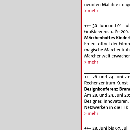
neunten Mal ihre imaginä
www.schiffbauergass
> mehr
+++ 30. Juni und 01. Ju
Großbeerenstraße 200,
Märchenhaftes Kinder
Erneut öffnet der Fil
magische Märchentruhe.
Märchenwelt erwachen.
zaubern, tanzen oder m
> mehr
zahlreichen Märchensp
Zusatzprogramm zum Mä
+++ 28. und 29. Juni 20
Filmpark-Eintrittsprei
Rechenzentrum Kunst- 
Besuch lohnt ein Griff 
Designkonferenz Bran
Uhr erhält ein Kind (b
Am 28. und 29. Juni 20
in Begleitung eines vol
Designer, Innovatoren
www.filmpark-babels
Netzwerken in die IH
Kreativhaus ein. Hiermi
> mehr
der Kreativszene des L
Designer, Marketing-
+++ 28. Juni bis 07. Ju