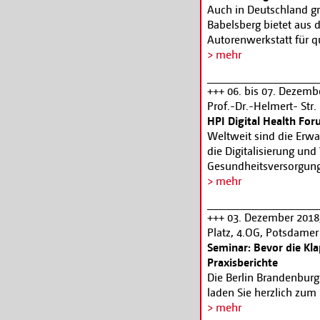
ihren Vorbildern.Tageb
Auch in Deutschland gr
Reise. Zu der vom Fil
Babelsberg bietet aus
wird Esther Zimmering 
Autorenwerkstatt für qu
unter 0331-2718112,
t
7. Dezember 2018 bis 
> mehr
potsdam.de
oder
www.
Workshops statt. Die T
eigenes Serienprojekt 
+++ 06. bis 07. Dezemb
marktfähigen Konzept a
Prof.-Dr.-Helmert- Str
Handwerkszeug kennen
HPI Digital Health Fo
Autor_innen in einem W
Weltweit sind die Erw
von den renommierten 
die Digitalisierung un
Martens geleitet. Wei
Gesundheitsversorgung
www.filmhausbabelsb
mobile Technologien 
> mehr
Diagnosemöglichkeiten,
Krankheiten und nicht z
+++ 03. Dezember 2018,
Kosteneinsparungen. En
Platz, 4.OG, Potsdamer 
derzeit in die Zukunft 
Seminar: Bevor die Kl
Das Silicon Valley mac
Praxisberichte
Plattner-Instituts (HPI
Die Berlin Brandenbur
Wissenschaft, Wirtscha
laden Sie herzlich zum
Entwicklungen sowie di
dem Bereich Location 
> mehr
patientengenerierter E