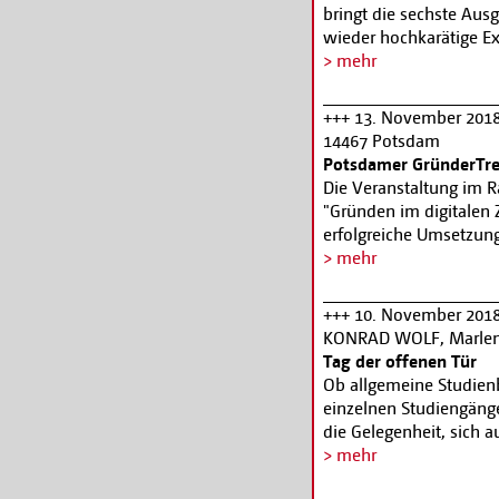
und aus ihren Texten le
bringt die sechste Au
Gästen! Alle Infos un
E-Mail:
kino@medienc
wieder hochkarätige 
CTPiX18 wird in diesem
> mehr
Convention im MediaTe
führende internationa
+++ 13. November 2018,
umfangreiches Program
14467 Potsdam
Industrieanwendungen j
Potsdamer GründerTre
Informationen:
www.ch
Die Veranstaltung im
Anmeldung:
www.chan
"Gründen im digitalen 
erfolgreiche Umsetzun
Thementischen werden F
> mehr
Oder doch nicht? Digita
Marketing – was heißt 
+++ 10. November 2018,
Impressum, Datenschutz
KONRAD WOLF, Marlene
www.potsdam.de
Tag der offenen Tür
Ob allgemeine Studienb
einzelnen Studiengäng
die Gelegenheit, sich 
Studieninhalte und -a
> mehr
Potsdam ist vor Ort, 