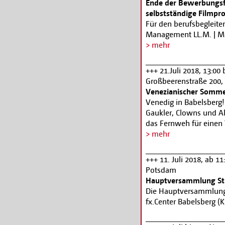
Ende der Bewerbungsfr
Stummfilmkomponistin 
selbstständige Filmp
Sprockets, ebenfalls mi
Für den berufsbegleit
Alle Filme werden wie
Management LL.M. | MBA
www.ufa-filmnaechte
zusammen mit einem G
> mehr
WOLF und Universität 
selbstständige Filmpr
+++ 21.Juli 2018, 13:00
Bewerbungsfrist für d
Großbeerenstraße 200,
endet am 31. Juli 2018.
Venezianischer Somme
duale Weiterbildungsm
Venedig in Babelsberg!
MBA startet diesen Her
Gaukler, Clowns und Ak
einen LL.M., MBA oder 
das Fernweh für einen T
beträgt vier Semester 
Der Filmpark Babelsberg
> mehr
(29 Werktage, Fr-Sa) a
Ab 13:00 Uhr beginnt d
Seminarsprachen sind 
Filmpark-Eintrittspreis
+++ 11. Juli 2018, ab 1
eigenen Unternehmen is
Potsdam
www.epi.media/mast
Hauptversammlung St
Die Hauptversammlung 
fx.Center Babelsberg (K