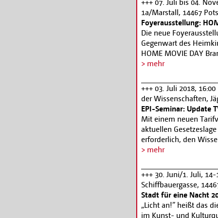
+++ 07. Juli bis 04. N
1a/Marstall, 14467 Po
Foyerausstellung: H
Die neue Foyerausstell
Gegenwart des Heimkin
HOME MOVIE DAY Brand
unternimmt einen Stre
> mehr
des Heimfilms. Von de
über die klassischen F
+++ 03. Juli 2018, 16:
gegenwärtigen HOME MO
der Wissenschaften, Jä
Arbeit ambitionierter 
EPI-Seminar: Update TV
Video-Kollektive der Na
Mit einem neuen Tarifv
einem nachempfundene
aktuellen Gesetzeslag
sich in die Welt der H
erforderlich, den Wisse
der Amateure. Des Wei
aktualisieren. Das Sem
> mehr
Jahrzehnten bewundern.
präsentiert aktuelle R
zwischen dem Filmmus
Arbeitszeit, Mehrarbeit;
+++ 30. Juni/1. Juli, 14
der Filmuniversität Bab
für Kleindarsteller un
Schiffbauergasse, 144
Filmbegleitprogramm:
Hochschul-Abschlussfil
Stadt für eine Nacht 2
Arbeitszeitkontrolle a
„Licht an!” heißt das 
www.epi.media
im Kunst- und Kulturqu