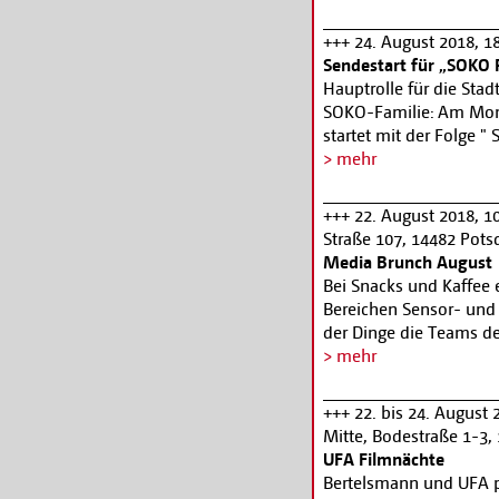
Anschließend Straßenfe
Wilhelm-Staab-Straße u
+++ 24. August 2018, 1
Bigband im Foyer.
Sendestart für „SOKO
Karten Tel.: +49 (0) 331
Hauptrolle für die Sta
SOKO-Familie: Am Mon
startet mit der Folge 
Vorabendprogramm. Die
> mehr
Erikson) und Sophie P
der Potsdamer Mordkom
+++ 22. August 2018, 10
Bernhard Henschel (Mi
Straße 107, 14482 Pot
(Omar El-Saeidi), Chri
Media Brunch August
Spurensicherer Thomas
Bei Snacks und Kaffee 
Werner Vense (Bernd 
Bereichen Sensor- und 
Hackfort, Bob Konrad u
der Dinge die Teams d
Robert Dannenberg. Reg
aktuell entwickeln. Da
> mehr
Braak (Folgen 4-6).
CMS. Für den Media Br
Schreiben Sie uns an
i
+++ 22. bis 24. August
Brunch August“. Um den
Mitte, Bodestraße 1-3, 
pünktlich um 9:55 Uhr 
UFA Filmnächte
unter
www.miz-babels
Bertelsmann und UFA 