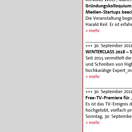
dramatische Ungerecht
Gründungskolloquium:
demokratischen Grunds
Medien-Startups beach
diesen Räumen bilden ei
Die Veranstaltung beg
ein ideales Medium um
Harald Keil. Er ist erf
auch viele Filmemache
und Experte für Intern
> mehr
stellen. Das Filmfest 
praktische Rechts-Tipp
geben. Informationen u
Selbstständigkeit die h
+++ 30. September 201
Nach dem Impuls des R
WINTERCLASS 2018 – Se
Möglichkeiten, wichti
Seit 2015 vermittelt d
Eurer Kolleg*innen zu
und Schreiben von Hig
ersten Freitag im Monat
hochkarätige Expert_i
Ihnen ihr Wissen in v
> mehr
weiterzugeben. Ein g
Filmuniversität Babe
+++ 30. September 2018
Instituts.
Free-TV-Premiere für 
Informationen und An
Es ist das TV-Ereignis d
hochgelobt, vielfach pr
Sonntag, 30. September
empfangbaren Fernsehen
> mehr
die weiteren Episoden 