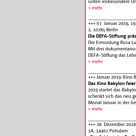
sollen insbesondere U
angemessene Vergütung
> mehr
soll ebenfalls eine Be
Agenda der EU sein u
+++ 07. Januar 2019, 19
untersuchen. Die Veran
2, 10785 Berlin
berlinbrandenburg vorb
Die DEFA-Stiftung prä
erforderlich:
www.even
Die Ermordung Rosa Lu
Mit drei dokumentarisc
DEFA-Stiftung das Lebe
Drescher skizziert i
> mehr
unter Verwendung selt
Lebensweg. Róza Berge
+++ Januar 2019: Kino 
assoziativen Bildmonta
Das Kino Babylon feier
Lebens- und Kampfgefäh
2019 startet das Babyl
und Gefühlswelt. Das 
schenkt sich das neu g
offizielle Erinnerungs
Monat Januar in der Ge
Wilhelm Pieck. DER MO
Berlin“ elf große Stum
> mehr
ein spannendes Gerich
Marcelo Falcão darbieten
Chefredakteur Bornstei
„Nosferatu“ (11.,12.+25.
+++ 28. Dezember 2018
Mordprozess von Luxe
20:00, 27.1. 19:00) un
1A, 14467 Potsdam
Geburtstag am 29. Jan