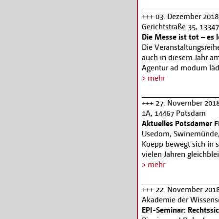
Drehvorhaben werden i
sprechen. Alle Informa
Produktion, Motivgeb
+++ 03. Dezember 2018, 
Anmeldung finden Sie
tatsächlich gedrehten M
Gerichtstraße 35, 1334
Die Messe ist tot – es 
Antragstellung, Verhan
Die Veranstaltungsreihe
erster Hand. Sie sind a
auch in diesem Jahr am
Vertreter einer geneh
Agentur ad modum lädt 
der Bezirke bzw. Ordn
Zukunft von Messen, E
> mehr
Polizeiabschnitte usw. 
interessiert uns die F
Location Manager der 
zukünftig verändern wi
„Babylon Berlin“ und „B
+++ 27. November 2018
Andererseits zeigen wi
1A, 14467 Potsdam
Interviews und Podiums
Die Teilnahme ist kost
Aktuelles Potsdamer F
einige innovative digit
erforderlich!!
www.bbf
Usedom, Swinemünde, 
unseren Arbeits-Allta
Koepp bewegt sich in 
vielen Jahren gleichbl
Landschaften und ihre
> mehr
beeindruckenden Einst
»Landstück« taucht der
+++ 22. November 2018,
Succow auf, verlagert 
Akademie der Wissensch
die Ökologie. Succow 
EPI-Seminar: Rechtssi
zurücknimmt, als ihn 