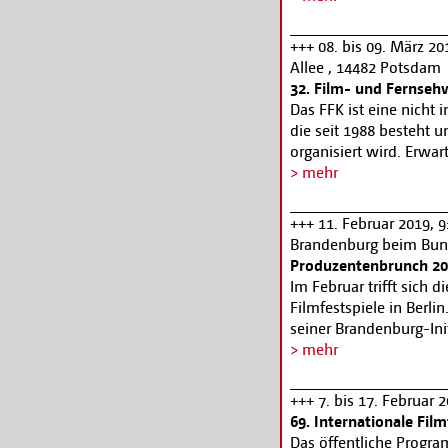
durch ein anderes Verei
Als Ordentliches Mitgli
+++ 08. bis 09. März 20
der Tagesordnung beim
Allee , 14482 Potsdam
Änderungswünsche send
32. Film- und Fernseh
Nadja Pahl:
pahl@medi
Das FFK ist eine nicht 
Weitere Informationen
die seit 1988 besteht u
organisiert wird. Erwa
Im Fokus des FFK steh
> mehr
dem akademischen Mitte
und medienwissenschaf
+++ 11. Februar 2019, 
Insbesondere Masterst
Brandenburg beim Bund,
eingeladen, hier ihre 
Produzentenbrunch 2
Master- und Magisterarb
Im Februar trifft sich d
Doc-Studien, Habilitati
Filmfestspiele in Berli
Rahmenprogramm wird
seiner Brandenburg-Ini
Medien“ gesetzt. Weit
Boehmert & Boehmert z
> mehr
www.filmuniversitaet
Zusammen laden wir am 
Filmschaffenden, insb
+++ 7. bis 17. Februar 
urheberrechtlichen The
69. Internationale Film
Gespräche unter Kollege
Das öffentliche Program