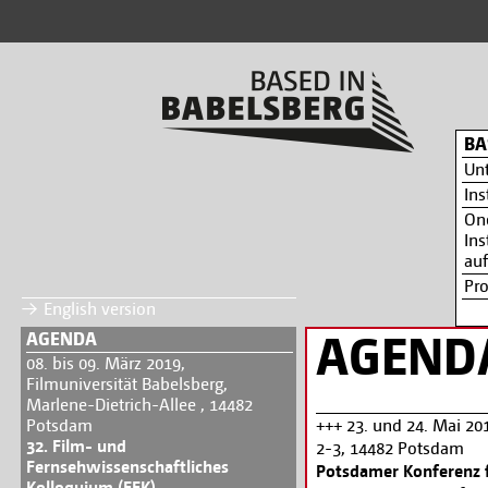
BA
Un
Ins
On
Ins
auf
Pr
English version
AGEND
AGENDA
08. bis 09. März 2019,
Filmuniversität Babelsberg,
Marlene-Dietrich-Allee , 14482
Potsdam
+++ 23. und 24. Mai 201
32. Film- und
2-3, 14482 Potsdam
Fernsehwissenschaftliches
Potsdamer Konferenz f
Kolloquium (FFK)