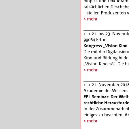
Biopics und Dokudrame
Filmverband Brandenbu
tatsächlichen Geschehn
Regisseur Volker Koep
- stellen Produzenten 
tickets@filmmuseum
Rechteklärung. Anhand
> mehr
neben der Klärung der 
Drehbuchfassungen und
+++ 21. bis 23. Novembe
hohen Lerneffekt zu er
99084 Erfurt
www.epi.media.de
Kongress „Vision Kino
Die mit der Digitalisi
Kino und Bildung bild
„Vision Kino 18“. Die 
Kompetenz und Bildung 
> mehr
Kinobetreiber*innen un
Wie in jedem Jahr zähl
+++ 21. November 2018,
Auftakt des Kongresses 
Akademie der Wissensch
Kinderfilmdrehbuch, da
EPI-Seminar: Der Welt
wird. Die Teilnahme am 
rechtliche Herausford
Fortbildung und zu Bi
In der Zusammenarbeit 
November ist eine Anm
einiges zu beachten. A
möglich. Weitere Inf
Fragen von der Auswahl
> mehr
unter
www.visionkino
Tipps für die Verhandl