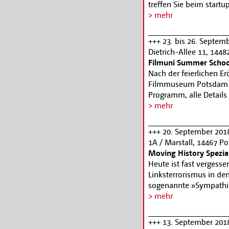
treffen Sie beim startu
gibt Einblick in die Ar
November in 3 Gängen ü
> mehr
durch Anna Seghers' Ro
jetzt bis zum 24. Sep
Thema Flucht und Vert
Alle Informationen un
+++ 23. bis 26. Septem
Mann und Axel Geiss, 
Dietrich-Allee 11, 144
Informationen und Tic
Filmuni Summer Schoo
potsdam.de
Nach der feierlichen 
Filmmuseum Potsdam gi
Programm, alle Details 
> mehr
+++ 20. September 201
1A / Marstall, 14467 P
Moving History Spezia
Heute ist fast vergess
Linksterrorismus in de
sogenannte »Sympathisa
politischen Morde. Kon
> mehr
Filmemacher Volker Sch
Regisseur Felix Moelle
+++ 13. September 201
entstand eine Collage, 