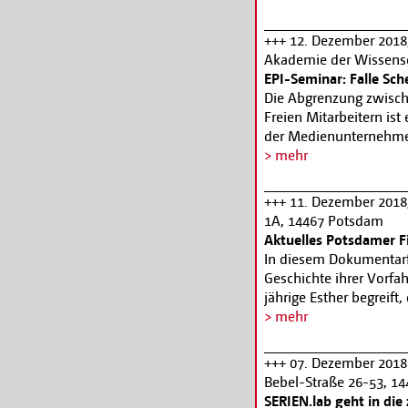
ausgesucht, welches s
ehemaligen Landesbild
+++ 12. Dezember 2018,
Landesbildstelle betont
Akademie der Wissensch
Senatsarchitekt Bruno
EPI-Seminar: Falle Sch
Sechzigern erbaut wor
Die Abgrenzung zwisch
eine Zeitreise begeben 
Freien Mitarbeitern ist
bieten hatte… Alle In
der Medienunternehmen.
bb.de
Scheinselbständigkeit 
> mehr
Arbeitnehmerrechten un
Fragen stehen im Mitt
+++ 11. Dezember 2018
Beschäftigungsverhältni
1A, 14467 Potsdam
Folgen einer Scheinselb
Aktuelles Potsdamer 
Vertragsgestaltung, Sta
In diesem Dokumentarfi
Künstlersozialversiche
Geschichte ihrer Vorfah
Praxistipps . Informa
jährige Esther begreift
ihrer Heimat, der DDR,
> mehr
Wende kommt, die Mauer
wenig Angenehmes - auf
+++ 07. Dezember 2018 
als Jüdin und Kommuni
Bebel-Straße 26-53, 1
einem Sehnsuchtsort fü
SERIEN.lab geht in die