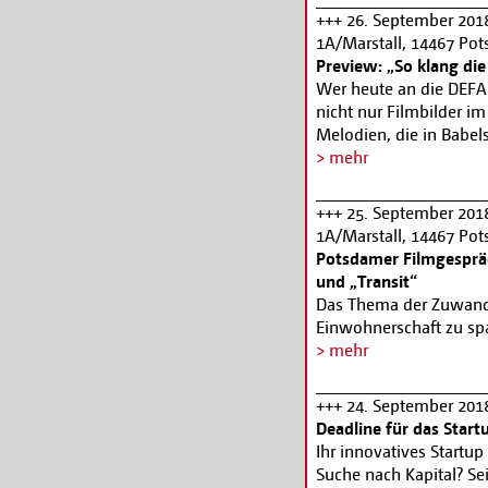
Uhr.
+++ 26. September 201
1A/Marstall, 14467 Po
Preview: „So klang di
Wer heute an die DEFA 
nicht nur Filmbilder i
Melodien, die in Babel
dass sie für die Filme 
> mehr
Legende von Paul und P
Sommer« oder der Tite
+++ 25. September 201
auch große orchestrale
1A/Marstall, 14467 Po
Ernst Sasse für die DE
Potsdamer Filmgesprä
Dokumentation bringt d
und „Transit“
danach, was den beso
Das Thema der Zuwander
welche Methoden, musi
Einwohnerschaft zu sp
verwendet wurden. Zur
Landesregierung Sachse
> mehr
Elstermann und einige 
zentrale Erstaufnahmee
-2718112,
www.filmm
Belegschaft, ca. 60 Men
+++ 24. September 201
wurden nicht übernomme
Deadline für das Start
dem beruflichen Unglü
Ihr innovatives Startu
Einwohner*innen von Hal
Suche nach Kapital? Se
Vorfilm Transit- Georg 