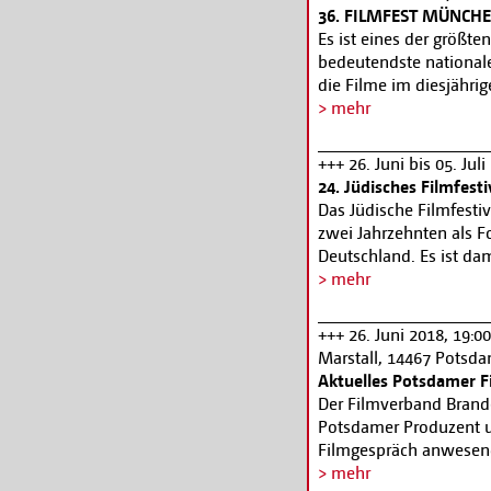
Ernährung und Lifesty
36. FILMFEST MÜNCH
www.designkonferenz
Es ist eines der größte
bedeutendste national
die Filme im diesjähri
des zeitgenössischen 
> mehr
zeigt das 36. FILMFEST
133 Deutschlandpremie
+++ 26. Juni bis 05. Juli
und Anmeldung unter
24. Jüdisches Filmfest
Das Jüdische Filmfestiv
zwei Jahrzehnten als F
Deutschland. Es ist dam
seiner Art und wesentli
> mehr
Berlin. Sein Schwerpun
Facetten des jüdische
+++ 26. Juni 2018, 19:
Eröffnungsgala am 26. 
Marstall, 14467 Potsd
preisgekrönte Dokume
Aktuelles Potsdamer F
Itzhak Perlman seine D
Der Filmverband Brande
www.jfbb.de
Potsdamer Produzent u
Filmgespräch anwesend 
Emily Atef geht zurück
> mehr