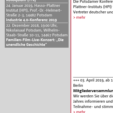
Die Potsdamer Konferen
24. Januar 2019, Hasso-Plattner
Plattner-Instituts (HP
Institut (HPI), Prof.-Dr.-Helmert-
Vertreter deutscher und
Straße 2-3, 14482 Potsdam
sowie aus Wirtschaft 
> mehr
Industrie 4.0-Konferenz 2019
Griebnitzsee, um neues
22. Dezember 2018, 19:00 Uhr,
Cybersicherheit vorzus
Nikolaisaal Potsdam, Wilhelm-
Staab-Straße 10-11, 14467 Potsdam
Familien-Film-Live-Konzert: „Die
unendliche Geschichte“
+++ 03. April 2019, ab 
Berlin
Mitgliederversammlun
Wir werden Sie über d
Jahres informieren und 
Teilnahme- und stimmb
sind alle Ordentlichen 
> mehr