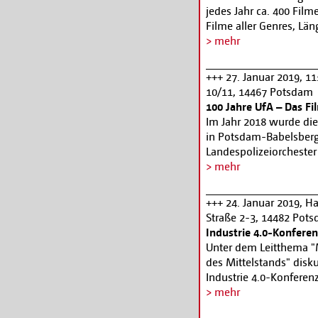
jedes Jahr ca. 400 Fil
Filme aller Genres, Lä
Sektionen ihren Platz. 
> mehr
Impulse im globalen F
gemeinsame Projekte mi
+++ 27. Januar 2019, 1
Akteuren – die Formen
10/11, 14467 Potsdam
kreativer Interaktion si
100 Jahre UfA – Das F
European Film Market 
Im Jahr 2018 wurde die
Fachbesucher*innen au
in Potsdam-Babelsberg 
Kontakte, positioniere
Landespolizeiorcheste
Filmrechten.
www.berl
bekanntesten und belie
> mehr
Babelsberg) zu Gehör zu
musikalische Partnerin
+++ 24. Januar 2019, Ha
LPO die Zeit musikali
Straße 2-3, 14482 Pot
Kartenreservierung:
ww
Industrie 4.0-Konferen
Unter dem Leitthema "
des Mittelstands" disku
Industrie 4.0-Konferenz
aus Politik, Industrie,
> mehr
digitale Transformatio