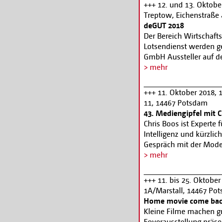
Besuchern das Fürchte
+++ 12. und 13. Oktober
unter 16 Jahren. Aber 
Treptow, Eichenstraße 
verzichten: Kinderhall
deGUT 2018
von 10.00 bis 20.00 Uh
Der Bereich Wirtschaf
Kartenreservierung unt
Lotsendienst werden g
GmbH Aussteller auf 
(deGUT) vertreten sein
> mehr
und Jungunternehmer 
Beratungs- und Förde
+++ 11. Oktober 2018, 
Kooperationsmöglichkei
11, 14467 Potsdam
www.degut.de
43. Mediengipfel mit 
Chris Boos ist Experte
Intelligenz und kürzlic
Gespräch mit der Moder
Einblick in die KI gebe
> mehr
und welche Macht Masc
Anmeldung:
www.medi
+++ 11. bis 25. Oktobe
1A/Marstall, 14467 Po
Home movie come back
Kleine Filme machen gr
Foyerausstellung präs