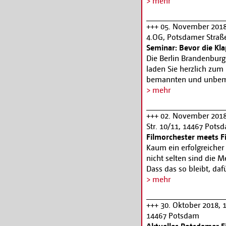
Möglichkeit, Produktio
> mehr
und mit Heimat und Exo
Cottbus oftmals ihre W
Darstellungsverfahren
erleben. Insgesamt wer
+++ 05. November 2018,
Surrealen. Veranstalt
vergeben, die mit ein
4.OG, Potsdamer Straße
Brandenburgische Zent
dotiert sind. Eine prom
Seminar: Bevor die Kla
Bildungsforum Potsda
den Hauptpreis für den 
Die Berlin Brandenbur
Regie sowie die Preise 
laden Sie herzlich zum
erhalten zusätzlich zu
bemannten und unbeman
(sorbisch: die Liebrei
künstlerisches Mittel f
> mehr
Kurz- und Debütfilme s
Genehmigungsprozesse
Informationen unter
ww
Unstimmigkeiten in de
+++ 02. November 2018
Genehmigungsverfahren
Str. 10/11, 14467 Pots
Mittelpunkt stehen da
Filmorchester meets Fi
Rahmenbedingungen und
Kaum ein erfolgreicher
Brandenburg. Grundsätz
nicht selten sind die M
die Unterschreitung v
Dass das so bleibt, da
Drohnennutzungen, Auß
tatkräftiger Unterstüt
> mehr
von Wasserstraßen und
Studioproduktionen und
Brandenburg stehen im 
November 2018 bereits
+++ 30. Oktober 2018, 
Einordnung der einzub
Das Publikum erwartet 
14467 Potsdam
die Zuständigkeiten ge
wenn junge Talente der