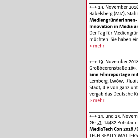
Anmeldung:
www.epi.
+++ 19. November 2018
Babelsberg (MIZ), Stah
MediengründerInnen-K
Innovation in Media a
Der Tag für Mediengrün
möchten. Sie haben ei
Geschäftsmodell ausba
> mehr
wollen mit Ihrem Med
sich jetzt an! Sie habe
+++ 19. November 2018
Geschäftsmodell ausba
Großbeerenstraße 189,
wollen mit Ihrem Med
Eine Filmreportage mit
sich jetzt an! Im MIZ 
Lemberg, Lwów, Львів 
Model Sessions, Best 
Stadt, die von ganz un
Coding mit ExpertInne
vergab das Deutsche Ku
Coaches der Medienbra
Stadtschreiberstipendiu
> mehr
Brack (#Frauenmacht &
Soziologie an der Unive
Catalysts) und Start-
Journalistin in Deutsch
+++ 14. und 15. Novem
Funding Market erfahrt
am Filmgymnasium Babe
26-53, 14482 Potsdam
Innovationsprogrammen
Stadtschreiberin in ein
MediaTech Con 2018 /
von Vor Ort NRW. Bei
Premiere wird neben d
TECH REALLY MATTERS 
anschließend über Ihr 