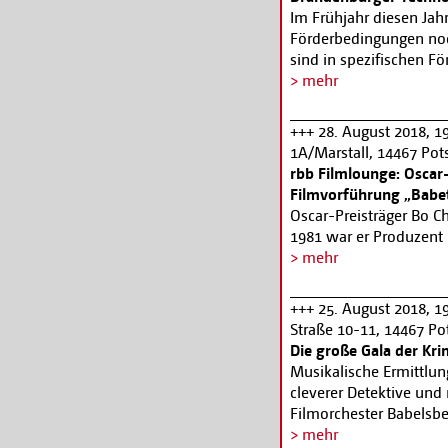
Im Frühjahr diesen Jah
Förderbedingungen noc
sind in spezifischen F
bürokratische Hürden 
> mehr
Digitalisierung von bi
Prozessen wird in Bran
+++ 28. August 2018, 1
Weise und in einer Höh
1A/Marstall, 14467 Po
Technologieabend Bra
rbb Filmlounge: Oscar-
Chancen skizzieren und 
Filmvorführung „Babet
seien werden eine erst
Oscar-Preisträger Bo 
Unternehmens oder Pro
1981 war er Produzent 
genügend Zeit und Raum
später arbeitete Christ
> mehr
(Visitenkarten nicht ve
zusammen. Der von ihm 
Alle Informationen u
1988 den Oscar als »Be
+++ 25. August 2018, 1
Christensen im Gespräc
Straße 10-11, 14467 P
Kartenreservierung: 0
Die große Gala der Kr
Musikalische Ermittlun
cleverer Detektive und
Filmorchester Babelsbe
Moderator Knut Elster
> mehr