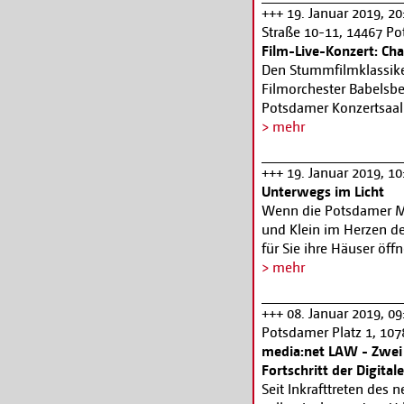
beschäftigt sich mit d
+++ 19. Januar 2019, 2
Herausforderungen im B
Straße 10-11, 14467 P
mittelständischen Unt
Film-Live-Konzert: Char
Wirtschaft in Deutschl
Den Stummfilmklassike
ihren je eigenen Sekto
Filmorchester Babelsbe
Technologien entwickeln
Potsdamer Konzertsaal
Mittelstands im Bereich
von Knut Elstermann. I
> mehr
der Zukunft, aufzuzeig
Karten Tel.: +49 (0) 331
+++ 19. Januar 2019, 10
Unterwegs im Licht
Wenn die Potsdamer Mit
und Klein im Herzen d
für Sie ihre Häuser ö
Ausstellungen faszinie
> mehr
betrachten können … W
leuchten … … dann sind
+++ 08. Januar 2019, 09
Programm finden Sie
h
Potsdamer Platz 1, 107
media:net LAW - Zwei 
Fortschritt der Digita
Seit Inkrafttreten des