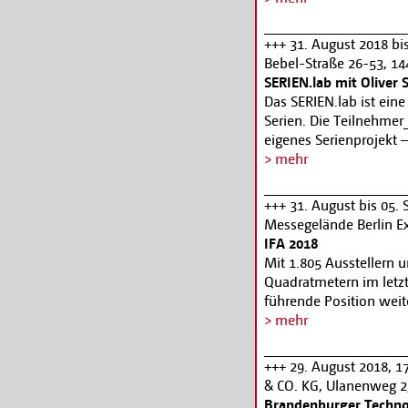
mit der Goldenen Palme
seit 1976 in zahlreich
+++ 31. August 2018 bi
hatte sie Gastengagem
Bebel-Straße 26-53, 1
der Havel, Essen, Ank
SERIEN.lab mit Oliver
Fernsehserien zu erlebe
Das SERIEN.lab ist eine
Elstermann im Gespräch
Serien. Die Teilnehmer_
27181-12,
ticket@fil
eigenes Serienprojekt 
voranzutreiben und zu
> mehr
Zusätzlich bekommen s
erlernen und gemeinsa
+++ 31. August bis 05. 
Room das konkrete Arbe
Messegelände Berlin E
SERIEN.lab wird von d
IFA 2018
Martens geleitet und st
Mit 1.805 Ausstellern 
Angebot richtet sich 
Quadratmetern im letzte
Journalist_innen und a
führende Position weit
auf hochklassige fiktio
denn je. Nirgendwo auf
> mehr
Produzent_innen, Regi
digitale Leben an eine
Interesse. Die Bewerbun
+++ 29. August 2018, 
www.filmhausbabelsb
& CO. KG, Ulanenweg 2
Brandenburger Techno