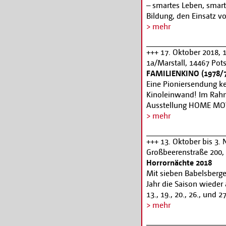
An der Welte-Kinoorgel
– smartes Leben, smarte
der wichtigsten deutsc
Bildung, den Einsatz v
Berlins, knüpft „Die M
sicheren Umgang mit Vi
> mehr
Noir in der Bildgebung
Veranstaltung mit eine
Meisterwerke des Weima
(Universität Bremen) z
+++ 17. Oktober 2018, 
Ernst Wilhelm Borchert
Gedanken zur Veränder
1a/Marstall, 14467 Po
Staudte. Kartenreservi
Veranstaltung wird de
FAMILIENKINO (1978/79
www.filmmuseum-po
Brandenburg für hera
Eine Pioniersendung keh
verliehen. Infos und 
Kinoleinwand! Im Rahm
Ausstellung HOME MO
zwei Folgen der bahnb
> mehr
Geschichte des Amateu
Jahren 1978 und 1979. 
+++ 13. Oktober bis 3.
Prof. Alfred Behrens 
Großbeerenstraße 200,
anwesend sein. Karten
Horrornächte 2018
2718112
Mit sieben Babelsberge
Jahr die Saison wieder
13., 19., 20., 26., und
von 18:30 is ca 23:45 
> mehr
Mutanten in den Sets 