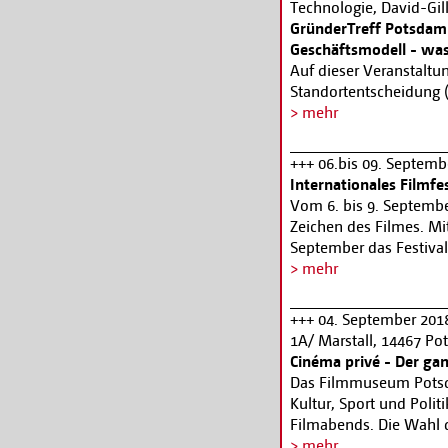
Technologie, David-Gil
Gesellschaftsgeschichte
GründerTreff Potsdam 
Margarethe von Trotta
Geschäftsmodell - was
Tickets: 0331-2718112,
Auf dieser Veranstaltung
www.filmmuseum-po
Standortentscheidung 
Grundsatzentscheidung)
> mehr
in Potsdam, rechtliche
Bebauungspläne & Co, 
+++ 06.bis 09. Septem
etc.. Im Anschluss an 
Internationales Filmfe
Austauschen und Netzw
Vom 6. bis 9. Septemb
Landeshauptstadt Potsd
Zeichen des Filmes. Mit
Schramm, Technologie
September das Festival
Geschäftsführer Bitte m
gelegenen Eibenhof we
> mehr
(0331) 289-2845 oder p
Kurzfilme gezeigt, die
gruenderforum@ratha
Zusammenlebens auslo
+++ 04. September 201
w.de
. Informationen 
www.filmohnegrenze
1A/ Marstall, 14467 P
„Gründen in Potsdam“ 
Cinéma privé - Der gan
Das Filmmuseum Potsda
Kultur, Sport und Politi
Filmabends. Die Wahl 
Rita Feldmeier fällt au
> mehr