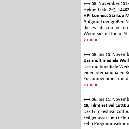
Jobvermittlung zu bera
+++ 08. November 2018, 
Familienbüro der Hoch
Helmert-Str. 2-3, 144
unterstützende Angebot
HPI Connect Startup 
aktuelle Projekte und 
Aufgrund der großen Na
für den gibt es eine k
dieses Jahr zum ersten
großen Kino der Filmu
Wenn Sie mit Ihrem St
wieder in geführten R
Mail an connect@hpi.d
> mehr
Schnitt- und Computer
die Teilnahme leider nic
Bibliothek erkunden.
w
Entscheidung über die 
+++ 08. bis 10. Novemb
November werden sich 
Das multimediale Wer
Alumni des HPI vorstel
Das multimediale Werk
Unternehmen informier
einer internationalen K
insgesamt neun HPI Con
Zusammenarbeit mit der 
auch erstmalig exklusiv
lautet „Du hast keine C
> mehr
und Filmemacher Herber
und sein umfangreiches
+++ 06. bis 11. Novemb
regionales Phänomen. S
28. FilmFestival Cottb
teils anarchistischem 
Das FilmFestival Cott
aber ebenso auch in lyr
zeitgenössischen oste
und Sprachverlust, inn
zehn Programmsektione
Entfremdung, scheiter