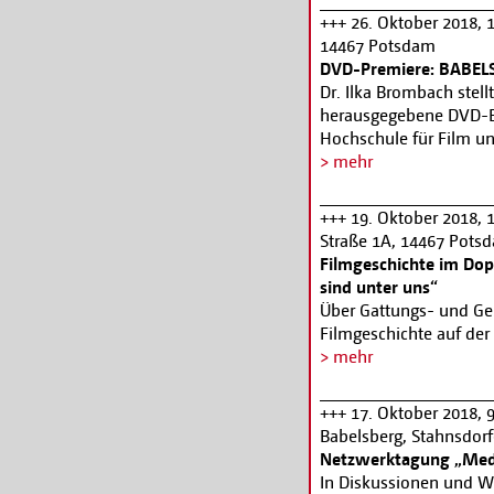
15 Plätze können sich
Veranstaltung. Gezeig
+++ 26. Oktober 2018, 
Die ausgewählten Firm
Jahrzehnt, die jeweils 
14467 Potsdam
oder höheren Manageme
Meisterregisseurs hande
DVD-Premiere: BABEL
Ausführliche Informatio
Filmreihe mit dem Titel
Dr. Ilka Brombach stel
November im Kino des
herausgegebene DVD-E
Alle Informationen und
Hochschule für Film u
tickets@filmmuseum
öffentlich vor. Die DVD
> mehr
Brombach moderiertes P
dem Studentenfilmarchiv
+++ 19. Oktober 2018, 
Erstaufführungen auf 
Straße 1A, 14467 Pots
SPIELEN HOCHZEIT (196
Filmgeschichte im Dop
Hannes Schönemann, d
sind unter uns“
anwesend sein wird, u
Über Gattungs- und Ge
ISTANBUL (1990) von A
Filmgeschichte auf der
potsdam.de
oder 0331
inhaltlichen und form
> mehr
Hommagen, Kontinuitä
oder weniger eindeutig
+++ 17. Oktober 2018, 
aus dem Jahr 1925 von
Babelsberg, Stahnsdorf
Nielsen und Greta Garb
Netzwerktagung „Med
Filmmuseums München r
In Diskussionen und Wo