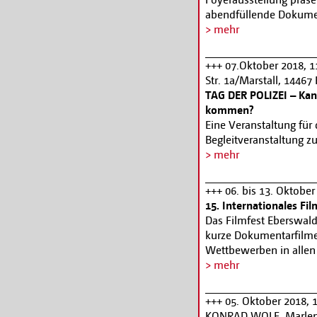
abendfüllende Dokumen
Amateur- und Privatf
> mehr
Movie« ins Zentrum rü
Kino oder renommiert
+++ 07.Oktober 2018, 1
auf die Leinwand. Auf i
Str. 1a/Marstall, 1446
in deutschen Kinos kau
TAG DER POLIZEI – Kann
und Oliver Hanley unte
kommen?
Masterstudiengangs Fil
Eine Veranstaltung für d
kuratiert. Sie flankie
Begleitveranstaltung z
20. Oktober 2018. Das 
kommt nach Potsdam“ 
> mehr
www.filmmuseum-po
zu Themen wie „Schutz v
„Ermittlungstätigkeit“
+++ 06. bis 13. Oktobe
Polizeiorchesters Bra
15. Internationales Fi
Polizei der Olsenband
Das Filmfest Eberswalde
Kleineren wird es geben
kurze Dokumentarfilme
diesem Tag 4,50 €, erm.
Wettbewerben in allen
www.filmmuseum-po
sich die politischen 
> mehr
jenseits der Ballungsr
an Lebensentwürfen au
+++ 05. Oktober 2018, 1
Selbstorganisation – u
KONRAD WOLF, Marlene