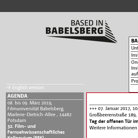
BA
Un
Ins
On
Ins
auf
Pr
English version
AGENDA
08. bis 09. März 2019,
+++ 07. Januar 2017, 1
Filmuniversität Babelsberg,
Marlene-Dietrich-Allee , 14482
Großbeerenstraße 189,
Potsdam
Tag der offenen Tür 
32. Film- und
Weitere Informationen
Fernsehwissenschaftliches
Kolloquium (FFK)