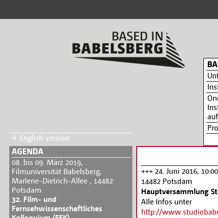
BA
Un
Ins
On
Ins
auf
Pr
English version
AGENDA
08. bis 09. März 2019,
+++ 24. Juni 2016, 10:0
Filmuniversität Babelsberg,
Marlene-Dietrich-Allee , 14482
14482 Potsdam
Potsdam
Hauptversammlung St
32. Film- und
Alle Infos unter
Fernsehwissenschaftliches
http://www.studiobab
Kolloquium (FFK)