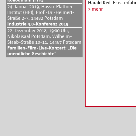
Harald Keil. Er ist erf
24. Januar 2019, Hasso-Plattner
und Experte für Intern
> mehr
Institut (HPI), Prof.-Dr.-Helmert-
praktische Rechts-Tipp
Straße 2-3, 14482 Potsdam
Selbstständigkeit die h
Industrie 4.0-Konferenz 2019
Nach dem Impuls des R
22. Dezember 2018, 19:00 Uhr,
Möglichkeiten, wichti
Nikolaisaal Potsdam, Wilhelm-
Eurer Kolleg*innen zu
Staab-Straße 10-11, 14467 Potsdam
ersten Freitag im Monat
Familien-Film-Live-Konzert: „Die
unendliche Geschichte“