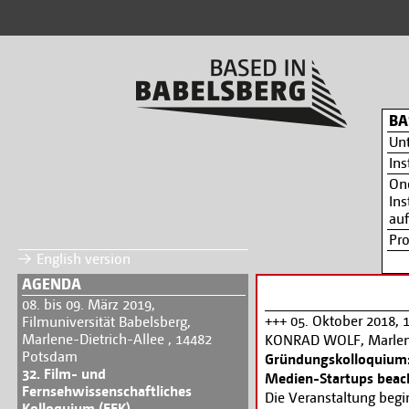
BA
Un
Ins
On
Ins
auf
Pr
English version
AGENDA
08. bis 09. März 2019,
+++ 05. Oktober 2018, 1
Filmuniversität Babelsberg,
Marlene-Dietrich-Allee , 14482
KONRAD WOLF, Marlene
Potsdam
Gründungskolloquium:
32. Film- und
Medien-Startups beach
Fernsehwissenschaftliches
Die Veranstaltung beg
Kolloquium (FFK)