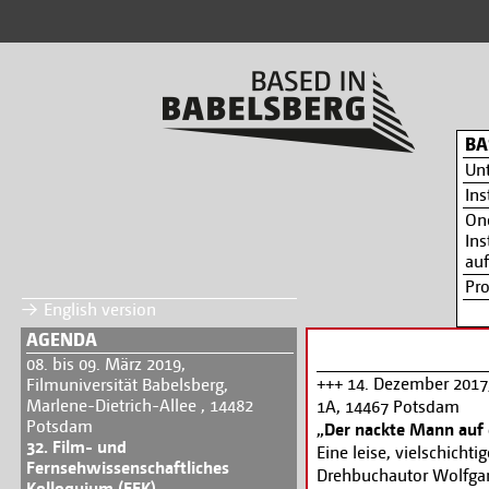
BA
Un
Ins
On
Ins
auf
Pr
English version
AGENDA
08. bis 09. März 2019,
+++ 14. Dezember 2017
Filmuniversität Babelsberg,
Marlene-Dietrich-Allee , 14482
1A, 14467 Potsdam
Potsdam
„Der nackte Mann auf
32. Film- und
Eine leise, vielschich
Fernsehwissenschaftliches
Drehbuchautor Wolfgan
Kolloquium (FFK)