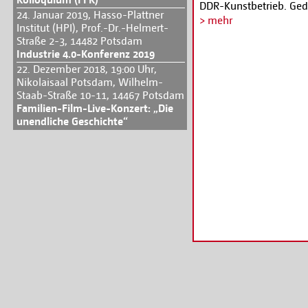
DDR-Kunstbetrieb. Gedr
24. Januar 2019, Hasso-Plattner
Werner Stötzer, seine P
> mehr
Institut (HPI), Prof.-Dr.-Helmert-
der Rolle des Bürgerme
Straße 2-3, 14482 Potsdam
Vorfilmen und einer E
Industrie 4.0-Konferenz 2019
(Medienhistoriker). D
22. Dezember 2018, 19:00 Uhr,
von Filmen die aktuelle
Nikolaisaal Potsdam, Wilhelm-
DDR« im Museum Barbe
Staab-Straße 10-11, 14467 Potsdam
Informationen und Tick
Familien-Film-Live-Konzert: „Die
unendliche Geschichte“
potsdam.de