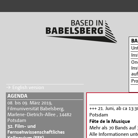
BA
Un
Ins
On
Ins
auf
Pr
English version
AGENDA
08. bis 09. März 2019,
+++ 21. Juni, ab ca 13:
Filmuniversität Babelsberg,
Marlene-Dietrich-Allee , 14482
Potsdam
Potsdam
Fête de la Musique
32. Film- und
Mehr als 70 Bands auf 
Fernsehwissenschaftliches
Alle Informationen unt
Kolloquium (FFK)