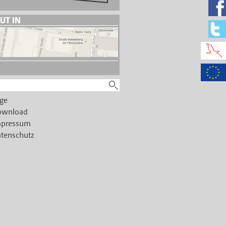
UT IN
ge
ownload
mpressum
tenschutz