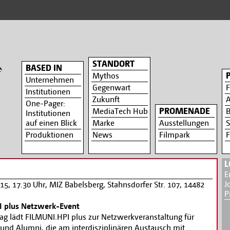
STANDORT
BASED IN
Mythos
Unternehmen
Gegenwart
F
Institutionen
Zukunft
A
One-Pager:
PROMENADE
MediaTech Hub
B
Institutionen
auf einen Blick
Marke
Ausstellungen
S
Produktionen
News
Filmpark
F
L
E
J
2015, 17.30 Uhr, MIZ Babelsberg, Stahnsdorfer Str. 107, 14482
P
 plus Netzwerk-Event
g lädt FILMUNI.HPI plus zur Netzwerkveranstaltung für
und Alumni, die am interdisziplinären Austausch mit