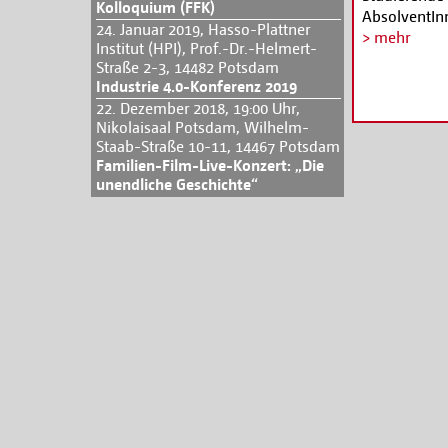
Kolloquium (FFK)
AbsolventIn
24. Januar 2019, Hasso-Plattner
Hasso-Plattn
> mehr
Institut (HPI), Prof.-Dr.-Helmert-
sind.
Straße 2-3, 14482 Potsdam
Weitere Inf
Industrie 4.0-Konferenz 2019
2015-7-1-FIL
22. Dezember 2018, 19:00 Uhr,
Nikolaisaal Potsdam, Wilhelm-
Staab-Straße 10-11, 14467 Potsdam
Familien-Film-Live-Konzert: „Die
unendliche Geschichte“