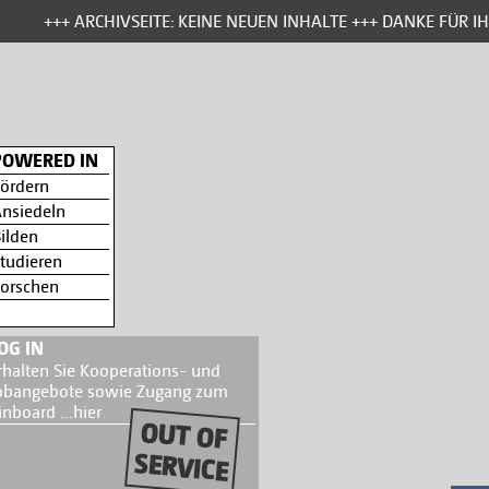
+++ ARCHIVSEITE: KEINE NEUEN INHALTE +++ DANKE FÜR IH
POWERED IN
ördern
nsiedeln
ilden
tudieren
orschen
OG IN
rhalten Sie Kooperations- und
obangebote sowie Zugang zum
inboard ...
hier
OUT OF
SERVICE