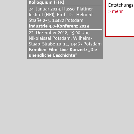
Kolloquium (FFK)
Entstehungs
24. Januar 2019, Hasso-Plattner
vier Kunstfo
> mehr
Institut (HPI), Prof.-Dr.-Helmert-
und Sketchba
Straße 2-3, 14482 Potsdam
auf dem Prog
Industrie 4.0-Konferenz 2019
Sondereintri
22. Dezember 2018, 19:00 Uhr,
ticket@fil
Nikolaisaal Potsdam, Wilhelm-
Staab-Straße 10-11, 14467 Potsdam
Familien-Film-Live-Konzert: „Die
unendliche Geschichte“