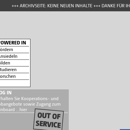
+++ ARCHIVSEITE: KEINE NEUEN INHALTE +++ DANKE FÜR IH
POWERED IN
ördern
nsiedeln
ilden
tudieren
orschen
OG IN
rhalten Sie Kooperations- und
obangebote sowie Zugang zum
inboard ...
hier
OUT OF
SERVICE