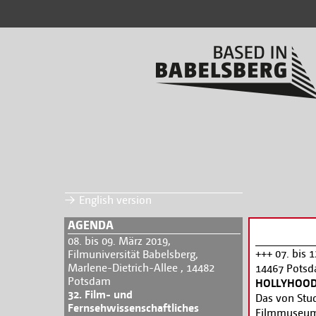
English version
AGENDA
08. bis 09. März 2019,
+++ 07. bis 
Filmuniversität Babelsberg,
Marlene-Dietrich-Allee , 14482
14467 Pots
Potsdam
HOLLYHOOD. 
32. Film- und
Das von Stu
Fernsehwissenschaftliches
Filmmuseum P