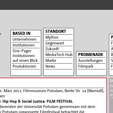
STANDORT
BASED IN
Mythos
Unternehmen
Gegenwart
F
Institutionen
Zukunft
A
One-Pager:
PROMENADE
MediaTech Hub
B
Institutionen
auf einen Blick
Marke
Ausstellungen
S
Produktionen
News
Filmpark
F
L
E
J
12. März 2017, Filmmuseum Potsdam, Breite Str. 1a (Marstall),
P
dam
Hip Hop & Social Justice. FILM FESTIVAL
dierenden der Universität Potsdam gemeinsam mit dem
otsdam organisierte Filmfestival betrachtet die