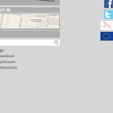
UT IN
ge
ownload
mpressum
tenschutz