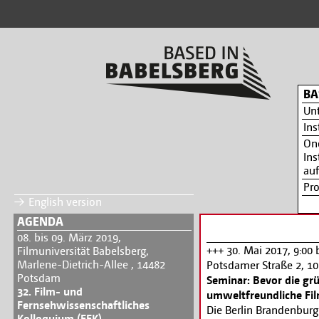
BA
Un
Ins
On
Ins
auf
Pr
English version
AGENDA
08. bis 09. März 2019,
+++ 30. Mai 2017, 9:00
Filmuniversität Babelsberg,
Marlene-Dietrich-Allee , 14482
Potsdamer Straße 2, 10
Potsdam
Seminar: Bevor die grü
32. Film- und
umweltfreundliche Fi
Fernsehwissenschaftliches
Die Berlin Brandenbur
Kolloquium (FFK)