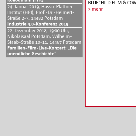
BLUECHILD FILM & COM
24. Januar 2019, Hasso-Plattner
ACTION BITTE! - WE 
> mehr
Institut (HPI), Prof.-Dr.-Helmert-
beschäftigt uns als Fi
Straße 2-3, 14482 Potsdam
Vorgaben, Standards u
Industrie 4.0-Konferenz 2019
ökologischen Belange s
22. Dezember 2018, 19:00 Uhr,
klimaneutral zu drehen
Nikolaisaal Potsdam, Wilhelm-
Entwicklungen, Praxis
Staab-Straße 10-11, 14467 Potsdam
konkrete Empfehlung
Familien-Film-Live-Konzert: „Die
unendliche Geschichte“
für die einzelnen Produ
Seminar unterstützt Si
zu planen und Umweltas
Referentin: Korina Gut
Productionmagerin Film/
in der Medienbranche.
(kostenfrei) unter
www.