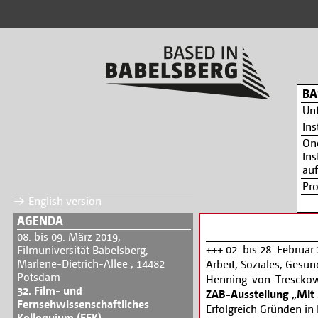
BA
Un
Ins
On
Ins
auf
Pr
English version
AGENDA
08. bis 09. März 2019,
+++ 02. bis 28. Februar
Filmuniversität Babelsberg,
Marlene-Dietrich-Allee , 14482
Arbeit, Soziales, Gesun
Potsdam
Henning-von-Tresckow
32. Film- und
ZAB-Ausstellung „Mit 
Fernsehwissenschaftliches
Erfolgreich Gründen in
Kolloquium (FFK)