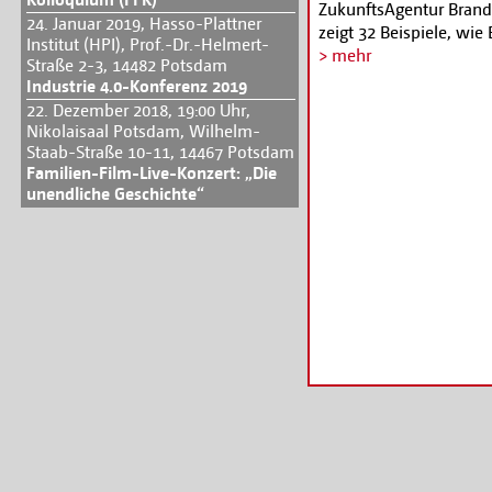
ZukunftsAgentur Brande
24. Januar 2019, Hasso-Plattner
zeigt 32 Beispiele, wi
Institut (HPI), Prof.-Dr.-Helmert-
Traum von der eigenen
> mehr
Straße 2-3, 14482 Potsdam
Gründung aus der Arbei
Industrie 4.0-Konferenz 2019
Unternehmensnachfolg
22. Dezember 2018, 19:00 Uhr,
Informationen unter
w
Nikolaisaal Potsdam, Wilhelm-
Staab-Straße 10-11, 14467 Potsdam
Familien-Film-Live-Konzert: „Die
unendliche Geschichte“