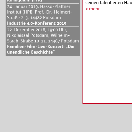
seinen talentierten Hau
24. Januar 2019, Hasso-Plattner
Wolfgang Herrndorfs Be
> mehr
Institut (HPI), Prof.-Dr.-Helmert-
gegenüber, eine Melanc
Straße 2-3, 14482 Potsdam
Klamauk« (Die Zeit) zei
Industrie 4.0-Konferenz 2019
beiden Hauptdarsteller
22. Dezember 2018, 19:00 Uhr,
Veranstaltung sein.
Nikolaisaal Potsdam, Wilhelm-
Staab-Straße 10-11, 14467 Potsdam
Kartenreservierung üb
Familien-Film-Live-Konzert: „Die
unendliche Geschichte“
potsdam.de
oder
www.