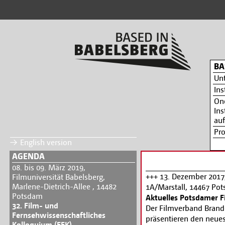
BA
Un
Ins
On
Ins
auf
Pr
English version
AGENDA
08. bis 09. März 2019,
+++ 13. Dezember 2017
Filmuniversität Babelsberg,
Marlene-Dietrich-Allee , 14482
1A/Marstall, 14467 Po
Potsdam
Aktuelles Potsdamer F
32. Film- und
Der Filmverband Bran
Fernsehwissenschaftliches
präsentieren den neues
Kolloquium (FFK)