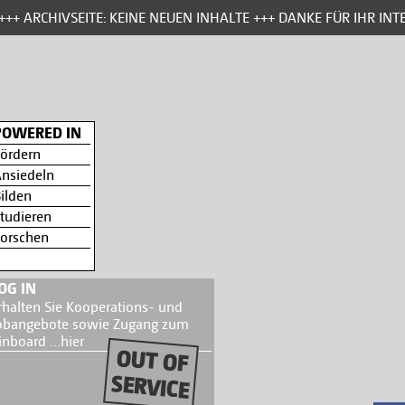
+ ARCHIVSEITE: KEINE NEUEN INHALTE +++ DANKE FÜR IHR INTE
POWERED IN
ördern
nsiedeln
ilden
tudieren
orschen
OG IN
rhalten Sie Kooperations- und
obangebote sowie Zugang zum
inboard ...
hier
OUT OF
SERVICE