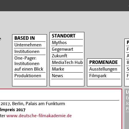
++
STANDORT
BASED IN
Mythos
Unternehmen
Gegenwart
F
Institutionen
Zukunft
A
One-Pager:
PROMENADE
MediaTech Hub
B
Institutionen
auf einen Blick
Marke
Ausstellungen
S
Produktionen
News
Filmpark
F
L
E
J
l 2017, Berlin, Palais am Funkturm
P
ilmpreis 2017
nter
www.deutsche-filmakademie.de