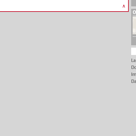
∧
O
La
D
I
Da