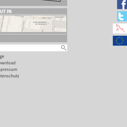
UT IN
ge
ownload
mpressum
tenschutz