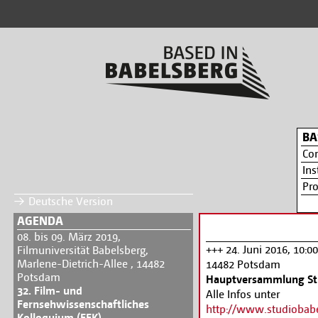
BA
Co
Ins
Pr
Deutsche Version
AGENDA
08. bis 09. März 2019,
+++ 24. Juni 2016, 10:0
Filmuniversität Babelsberg,
Marlene-Dietrich-Allee , 14482
14482 Potsdam
Potsdam
Hauptversammlung St
32. Film- und
Alle Infos unter
Fernsehwissenschaftliches
http://www.studiobab
Kolloquium (FFK)