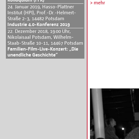
Freunden und spannend
> mehr
24. Januar 2019, Hasso-Plattner
ihren gewohnten Kiez 
Institut (HPI), Prof.-Dr.-Helmert-
zu glauben, dass die le
Straße 2-3, 14482 Potsdam
Jascheroff bei GZSZ vo
Industrie 4.0-Konferenz 2019
Traumhochzeit die Koffe
22. Dezember 2018, 19:00 Uhr,
keiner, ob und wie das
Nikolaisaal Potsdam, Wilhelm-
nach all dem Warten d
Staab-Straße 10-11, 14467 Potsdam
Alle Informationen au
Familien-Film-Live-Konzert: „Die
unendliche Geschichte“