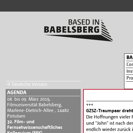
BA
Co
Ins
Pr
Deutsche Version
AGENDA
08. bis 09. März 2019,
+++
Filmuniversität Babelsberg,
Marlene-Dietrich-Allee , 14482
GZSZ-Traumpaar dreht
Potsdam
Die Hoffnungen vieler 
32. Film- und
und "John" ist nach de
Fernsehwissenschaftliches
endlich wieder zurück 
Kolloquium (FFK)