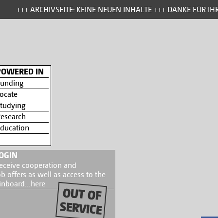
+++ ARCHIVSEITE: KEINE NEUEN INHALTE +++ DANKE FÜR IHR
POWERED IN
unding
ocate
tudying
esearch
ducation
OGIN
eceive cooperation and
ob offers as well as access to the
inboard...
here
OUT OF
SERVICE