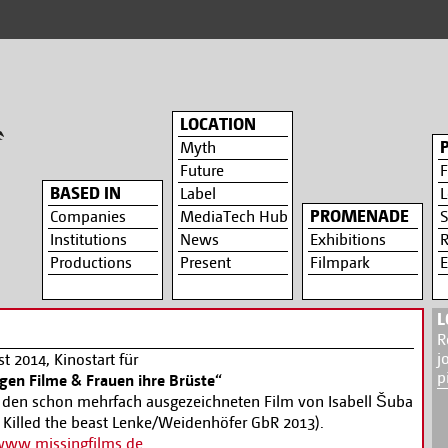
LOCATION
Myth
Future
F
BASED IN
Label
L
PROMENADE
Companies
MediaTech Hub
S
Institutions
News
Exhibitions
R
Productions
Present
Filmpark
E
L
R
j
t 2014, Kinostart für
p
gen Filme & Frauen ihre Brüste“
r den schon mehrfach ausgezeichneten Film von Isabell Šuba
 Killed the beast Lenke/Weidenhöfer GbR 2013).
ww.missingfilms.de