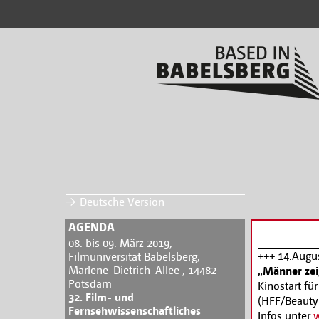
Deutsche Version
AGENDA
08. bis 09. März 2019,
+++ 14.Augus
Filmuniversität Babelsberg,
Marlene-Dietrich-Allee , 14482
„Männer zei
Potsdam
Kinostart fü
32. Film- und
(HFF/Beauty
Fernsehwissenschaftliches
Infos unter
w