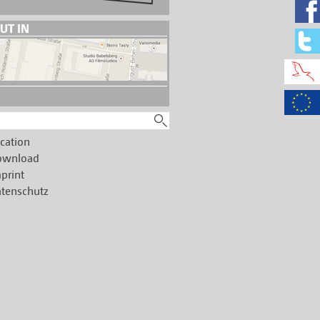
UT IN
cation
ownload
print
tenschutz