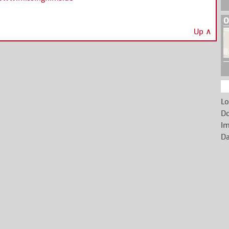
O
Up ∧
Lo
D
Im
Da