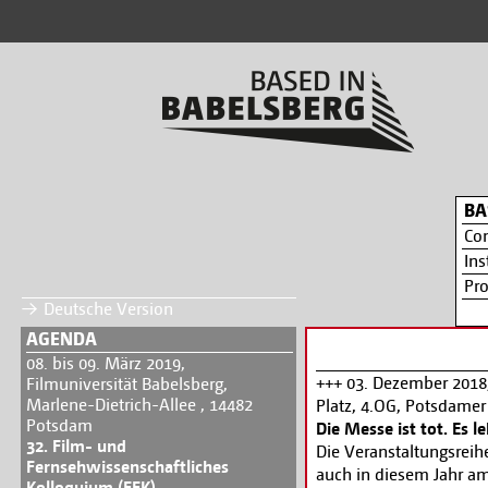
BA
Co
Ins
Pr
Deutsche Version
AGENDA
08. bis 09. März 2019,
+++ 03. Dezember 2018,
Filmuniversität Babelsberg,
Marlene-Dietrich-Allee , 14482
Platz, 4.OG, Potsdamer 
Potsdam
Die Messe ist tot. Es l
32. Film- und
Die Veranstaltungsreihe
Fernsehwissenschaftliches
auch in diesem Jahr am
Kolloquium (FFK)