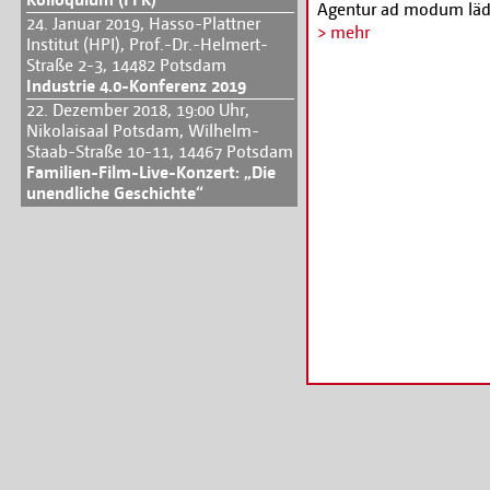
Agentur ad modum lädt 
24. Januar 2019, Hasso-Plattner
Zukunft von Messen, E
> mehr
Institut (HPI), Prof.-Dr.-Helmert-
interessiert uns die F
Straße 2-3, 14482 Potsdam
zukünftig verändern wi
Industrie 4.0-Konferenz 2019
Andererseits zeigen wi
22. Dezember 2018, 19:00 Uhr,
Interviews und Podiums
Nikolaisaal Potsdam, Wilhelm-
einige innovative digit
Staab-Straße 10-11, 14467 Potsdam
unseren Arbeits-Allta
Familien-Film-Live-Konzert: „Die
unendliche Geschichte“