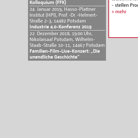
Kolloquium (FFK)
- stellen Pr
24. Januar 2019, Hasso-Plattner
Rechtekläru
> mehr
Institut (HPI), Prof.-Dr.-Helmert-
neben der Kl
Straße 2-3, 14482 Potsdam
Drehbuchfas
Industrie 4.0-Konferenz 2019
hohen Lernef
22. Dezember 2018, 19:00 Uhr,
Anmeldung
Nikolaisaal Potsdam, Wilhelm-
Staab-Straße 10-11, 14467 Potsdam
Familien-Film-Live-Konzert: „Die
unendliche Geschichte“