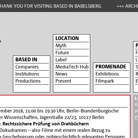
ANK YOU FOR VISITING BASED IN BABELSBERG
+++ ARCHIV
LOCATION
Myth
Future
F
BASED IN
Label
L
PROMENADE
Companies
MediaTech Hub
S
Institutions
News
Exhibitions
R
Productions
Present
Filmpark
E
L
R
j
mber 2018, 15:00 bis 19:30 Uhr, Berlin-Brandenburgische
p
 Wissenschaften, Jägerstraße 22/23, 10117 Berlin
: Rechtssichere Prüfung von Drehbüchern
 Dokudramen – also Filme mit einem realen Bezug zu
n Geschehnissen oder zeitgeschichtlich relevanten Personen