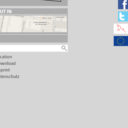
UT IN
cation
ownload
print
tenschutz