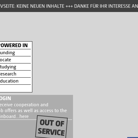
SEITE: KEINE NEUEN INHALTE +++ DANKE FÜR IHR INTERESSE AN
POWERED IN
unding
ocate
tudying
esearch
ducation
OGIN
eceive cooperation and
ob offers as well as access to the
inboard...
here
OUT OF
SERVICE