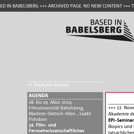
ED IN BABELSBERG +++ ARCHIVED PAGE: NO NEW CONTENT +++ TH
Deutsche Version
AGENDA
08. bis 09. März 2019,
+++ 22. Nove
Filmuniversität Babelsberg,
Marlene-Dietrich-Allee , 14482
Akademie der
Potsdam
EPI-Seminar
32. Film- und
Biopics und
Fernsehwissenschaftliches
tatsächliche