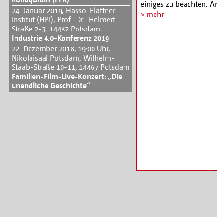
einiges zu beachten. A
24. Januar 2019, Hasso-Plattner
Fragen von der Auswahl
> mehr
Institut (HPI), Prof.-Dr.-Helmert-
Tipps für die Verhandl
Straße 2-3, 14482 Potsdam
Anmeldung:
www.epi.
Industrie 4.0-Konferenz 2019
22. Dezember 2018, 19:00 Uhr,
Nikolaisaal Potsdam, Wilhelm-
Staab-Straße 10-11, 14467 Potsdam
Familien-Film-Live-Konzert: „Die
unendliche Geschichte“