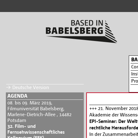
BA
Co
Ins
Pr
Deutsche Version
AGENDA
08. bis 09. März 2019,
+++ 21. November 2018,
Filmuniversität Babelsberg,
Marlene-Dietrich-Allee , 14482
Akademie der Wissensch
Potsdam
EPI-Seminar: Der Welt
32. Film- und
rechtliche Herausford
Fernsehwissenschaftliches
In der Zusammenarbeit 
Kolloquium (FFK)