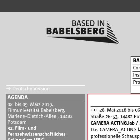
BA
Co
Ins
Pr
Deutsche Version
AGENDA
08. bis 09. März 2019,
+++ 28. Mai 2018 bis 0
Filmuniversität Babelsberg,
Marlene-Dietrich-Allee , 14482
Straße 26-53, 14482 P
Potsdam
CAMERA ACTING.lab / 
32. Film- und
Das CAMERA_ACTING.lab
Fernsehwissenschaftliches
professionelle Schausp
Kolloquium (FFK)