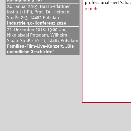
professionalisiert Sch
24. Januar 2019, Hasso-Plattner
der Findung der eigenen
> mehr
Institut (HPI), Prof.-Dr.-Helmert-
Castings vor und gibt 
Straße 2-3, 14482 Potsdam
Angebots und für den K
Industrie 4.0-Konferenz 2019
individuelles professi
22. Dezember 2018, 19:00 Uhr,
wird. Die Bewerbung ist
Nikolaisaal Potsdam, Wilhelm-
www.filmhausbabelsb
Staab-Straße 10-11, 14467 Potsdam
Familien-Film-Live-Konzert: „Die
unendliche Geschichte“