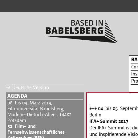
BA
Co
Ins
Pr
Deutsche Version
AGENDA
08. bis 09. März 2019,
+++ 04. bis 05. Septemb
Filmuniversität Babelsberg,
Marlene-Dietrich-Allee , 14482
Berlin
Potsdam
IFA+ Summit 2017
32. Film- und
Der IFA+ Summit ist die
Fernsehwissenschaftliches
und inspirierende Visi
Kolloquium (FFK)