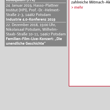
zahlreiche Mitmach-Akt
24. Januar 2019, Hasso-Plattner
tollen Rutscheautos, v
> mehr
Institut (HPI), Prof.-Dr.-Helmert-
sowie lustige Filme im 
Straße 2-3, 14482 Potsdam
ein Puppenspiel mit or
Industrie 4.0-Konferenz 2019
eingeladen, unserem fr
22. Dezember 2018, 19:00 Uhr,
Geburtstagsständchen l
Nikolaisaal Potsdam, Wilhelm-
Filmpark feiert gemei
Staab-Straße 10-11, 14467 Potsdam
Zusatzprogramm ist im 
Familien-Film-Live-Konzert: „Die
unendliche Geschichte“