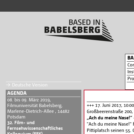
BA
Co
Ins
Pr
Deutsche Version
AGENDA
08. bis 09. März 2019,
+++ 17. Juni 2017, 10:0
Filmuniversität Babelsberg,
Marlene-Dietrich-Allee , 14482
Großbeerenstraße 200,
Potsdam
„Ach du meine Nase!“ -
32. Film- und
"Ach du meine Nase!" 
Fernsehwissenschaftliches
Pittiplatsch seinen 55.
Kolloquium (FFK)