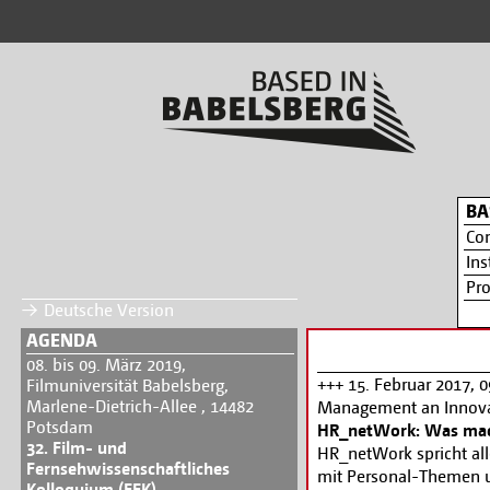
BA
Co
Ins
Pr
Deutsche Version
AGENDA
08. bis 09. März 2019,
+++ 15. Februar 2017, 0
Filmuniversität Babelsberg,
Marlene-Dietrich-Allee , 14482
Management an Innovati
Potsdam
HR_netWork: Was mach
32. Film- und
HR_netWork spricht al
Fernsehwissenschaftliches
mit Personal-Themen u
Kolloquium (FFK)