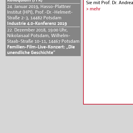
Sie mit Prof. Dr. Andre
24. Januar 2019, Hasso-Plattner
der Frage "Was macht 
> mehr
Institut (HPI), Prof.-Dr.-Helmert-
unter
www.medianet-
Straße 2-3, 14482 Potsdam
Industrie 4.0-Konferenz 2019
22. Dezember 2018, 19:00 Uhr,
Nikolaisaal Potsdam, Wilhelm-
Staab-Straße 10-11, 14467 Potsdam
Familien-Film-Live-Konzert: „Die
unendliche Geschichte“