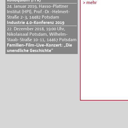
Orangerie Sanssouci od
> mehr
24. Januar 2019, Hasso-Plattner
in den Gärten wird mus
Institut (HPI), Prof.-Dr.-Helmert-
Frankreich!
Straße 2-3, 14482 Potsdam
Programm und Tickets 
Industrie 4.0-Konferenz 2019
22. Dezember 2018, 19:00 Uhr,
Nikolaisaal Potsdam, Wilhelm-
Staab-Straße 10-11, 14467 Potsdam
Familien-Film-Live-Konzert: „Die
unendliche Geschichte“