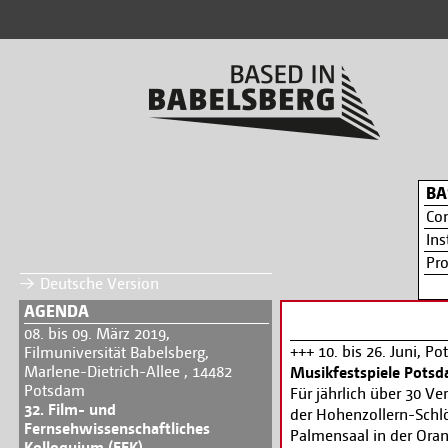
BA
Co
Ins
Pr
Deutsche Version
AGENDA
08. bis 09. März 2019,
+++ 10. bis 26. Juni, P
Filmuniversität Babelsberg,
Marlene-Dietrich-Allee , 14482
Musikfestspiele Potsd
Potsdam
Für jährlich über 30 V
32. Film- und
der Hohenzollern-Schlö
Fernsehwissenschaftliches
Palmensaal in der Oran
Kolloquium (FFK)