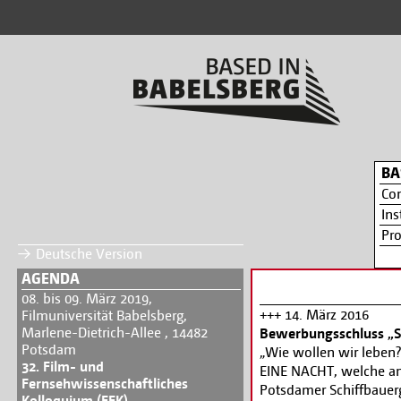
BA
Co
Ins
Pr
Deutsche Version
AGENDA
08. bis 09. März 2019,
+++ 14. März 2016
Filmuniversität Babelsberg,
Marlene-Dietrich-Allee , 14482
Bewerbungsschluss „St
Potsdam
„Wie wollen wir leben?
32. Film- und
EINE NACHT, welche am 
Fernsehwissenschaftliches
Potsdamer Schiffbauer
Kolloquium (FFK)