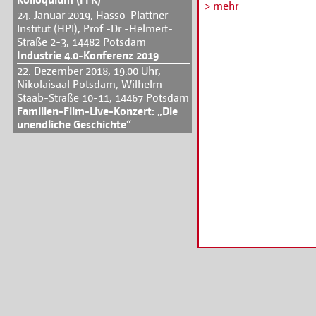
mit Leben zu füllen, 
> mehr
24. Januar 2019, Hasso-Plattner
Brandenburg gesucht, 
Institut (HPI), Prof.-Dr.-Helmert-
- über Zukunft, Wisse
Straße 2-3, 14482 Potsdam
Lebensfreude, Kulturen
Industrie 4.0-Konferenz 2019
Initiativen oder den B
22. Dezember 2018, 19:00 Uhr,
Kreativwirtschaft - an
Nikolaisaal Potsdam, Wilhelm-
Ideenwettbewerb könne
Staab-Straße 10-11, 14467 Potsdam
kreative Konzepte sowi
Familien-Film-Live-Konzert: „Die
unendliche Geschichte“
die sich mit Gedanke
„Wie wollen wir leben?"
Nachhaltigkeit sollen 
Bewerbungen und Info