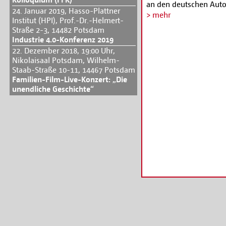
an den deutschen Auto
24. Januar 2019, Hasso-Plattner
Intellektuellen Alexan
> mehr
Institut (HPI), Prof.-Dr.-Helmert-
Lebensleistung als Schr
Straße 2-3, 14482 Potsdam
Film- und Fernsehprod
Industrie 4.0-Konferenz 2019
umgedeutet und erweite
22. Dezember 2018, 19:00 Uhr,
Abend mit Alexander Klu
Nikolaisaal Potsdam, Wilhelm-
Infos unter
www.filmun
Staab-Straße 10-11, 14467 Potsdam
Familien-Film-Live-Konzert: „Die
unendliche Geschichte“