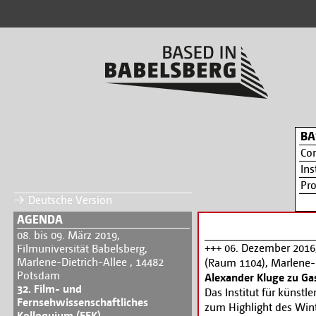
BA
Co
Ins
Pr
Deutsche Version
AGENDA
08. bis 09. März 2019,
+++ 06. Dezember 2016,
Filmuniversität Babelsberg,
Marlene-Dietrich-Allee , 14482
(Raum 1104), Marlene-
Potsdam
Alexander Kluge zu Gas
32. Film- und
Das Institut für künstle
Fernsehwissenschaftliches
zum Highlight des Win
Kolloquium (FFK)