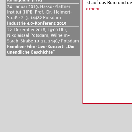
ist auf das Büro und d
24. Januar 2019, Hasso-Plattner
Morduntersuchungskom
> mehr
Institut (HPI), Prof.-Dr.-Helmert-
Alexanderplatz beschrän
Straße 2-3, 14482 Potsdam
Sozialismus gar nicht 
Industrie 4.0-Konferenz 2019
Prozess der Auflösung
22. Dezember 2018, 19:00 Uhr,
Genossen aber noch har
Nikolaisaal Potsdam, Wilhelm-
zwischen vertuschen u
Staab-Straße 10-11, 14467 Potsdam
und mehr zu einer exis
Familien-Film-Live-Konzert: „Die
unendliche Geschichte“
beruhend auf den Aufz
Michael Lade den Filmi
Probebühne des Berlin
des Regisseurs und Sch
und Kartenreservierun
0331-27 181 12