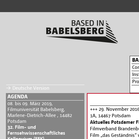
BA
Co
Ins
Pr
Deutsche Version
AGENDA
08. bis 09. März 2019,
+++ 29. November 2016
Filmuniversität Babelsberg,
Marlene-Dietrich-Allee , 14482
1A, 14467 Potsdam
Potsdam
Aktuelles Potsdamer F
32. Film- und
Filmverband Brandenb
Fernsehwissenschaftliches
Film „das Geständnis“ 
Kolloquium (FFK)