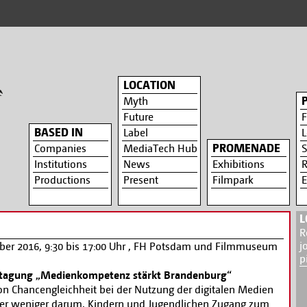
LOCATION
Myth
Future
F
BASED IN
Label
L
PROMENADE
Companies
MediaTech Hub
S
Institutions
News
Exhibitions
R
Productions
Present
Filmpark
E
L
R
j
ober 2016, 9:30 bis 17:00 Uhr , FH Potsdam und Filmmuseum
p
ktagung „Medienkompetenz stärkt Brandenburg“
n Chancengleichheit bei der Nutzung der digitalen Medien
er weniger darum, Kindern und Jugendlichen Zugang zum