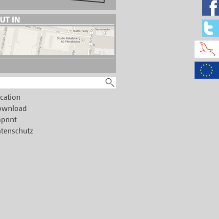
UT IN
nz%20und%20Ausbildung/Medienkompetenz%20staerkt%20Brand
cation
ownload
print
tenschutz