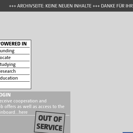
+++ ARCHIVSEITE: KEINE NEUEN INHALTE +++ DANKE FÜR IHR 
POWERED IN
unding
ocate
tudying
esearch
ducation
OGIN
eceive cooperation and
ob offers as well as access to the
inboard...
here
OUT OF
SERVICE