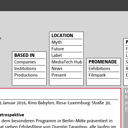
LOCATION
Myth
Future
F
BASED IN
Label
L
PROMENADE
Companies
MediaTech Hub
S
Institutions
News
Exhibitions
R
Productions
Present
Filmpark
E
L
R
j
31.Januar 2016, Kino Babylon, Rosa-Luxemburg-Straße 30,
p
etrospektive
 dem besonderen Programm in Berlin-Mitte präsentiert in
 sieben Erfolgsfilme von Quentin Tarantino, alle laufen im