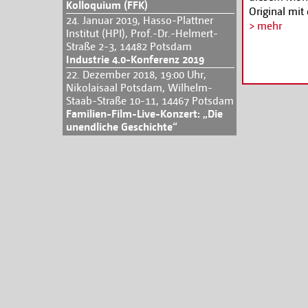
Kolloquium (FFK)
Original mit
24. Januar 2019, Hasso-Plattner
Babelsberg-K
> mehr
Institut (HPI), Prof.-Dr.-Helmert-
Bill, Kill Bi
Straße 2-3, 14482 Potsdam
Alle Termine
Industrie 4.0-Konferenz 2019
22. Dezember 2018, 19:00 Uhr,
Nikolaisaal Potsdam, Wilhelm-
Staab-Straße 10-11, 14467 Potsdam
Familien-Film-Live-Konzert: „Die
unendliche Geschichte“