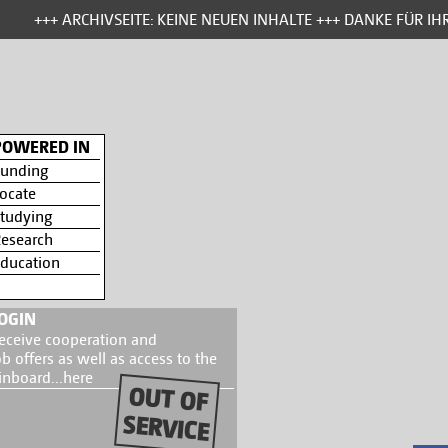
+++ ARCHIVSEITE: KEINE NEUEN INHALTE +++ DANKE FÜR IHR
POWERED IN
unding
ocate
tudying
esearch
ducation
OGIN
eceive cooperation and
ob offers as well as access to the
inboard...
here
OUT OF
SERVICE