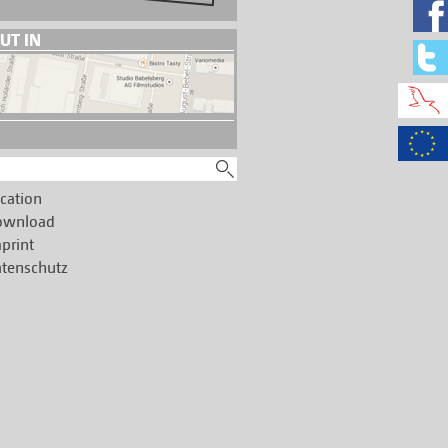
UT IN
cation
ownload
print
tenschutz