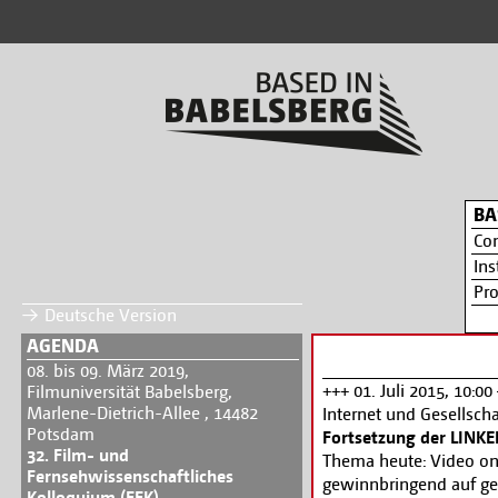
BA
Co
Ins
Pr
Deutsche Version
AGENDA
08. bis 09. März 2019,
+++ 01. Juli 2015, 10:0
Filmuniversität Babelsberg,
Marlene-Dietrich-Allee , 14482
Internet und Gesellscha
Potsdam
Fortsetzung der LIN
32. Film- und
Thema heute: Video on 
Fernsehwissenschaftliches
gewinnbringend auf ge
Kolloquium (FFK)