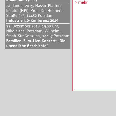
Licht der Öffentlichkei
> mehr
24. Januar 2019, Hasso-Plattner
aus Filmliebhabern, Fr
Institut (HPI), Prof.-Dr.-Helmert-
Mitgliedern der Akadem
Straße 2-3, 14482 Potsdam
nominierte Filmschaffe
Industrie 4.0-Konferenz 2019
Alle Informationen unt
22. Dezember 2018, 19:00 Uhr,
weg-zur-lola/
Nikolaisaal Potsdam, Wilhelm-
Staab-Straße 10-11, 14467 Potsdam
Familien-Film-Live-Konzert: „Die
unendliche Geschichte“