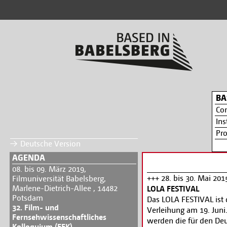
BA
Co
Ins
Pr
Deutsche Version
AGENDA
08. bis 09. März 2019,
+++ 28. bis 30. Mai 201
Filmuniversität Babelsberg,
Marlene-Dietrich-Allee , 14482
LOLA FESTIVAL
Potsdam
Das LOLA FESTIVAL ist 
32. Film- und
Verleihung am 19. Jun
Fernsehwissenschaftliches
werden die für den De
Kolloquium (FFK)