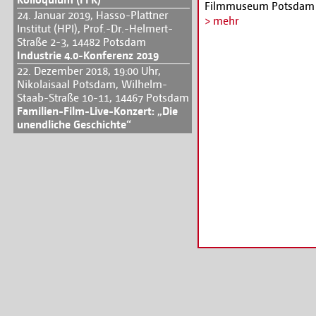
Filmmuseum Potsdam un
24. Januar 2019, Hasso-Plattner
das Babelsberger Thali
> mehr
Institut (HPI), Prof.-Dr.-Helmert-
Schwerpunkte sind der 
Straße 2-3, 14482 Potsdam
Bestehen der diplomat
Industrie 4.0-Konferenz 2019
Israel, wozu unter an
22. Dezember 2018, 19:00 Uhr,
„Lecker Film – Jews & 
Nikolaisaal Potsdam, Wilhelm-
Juden und Essen. Eröff
Staab-Straße 10-11, 14467 Potsdam
EMERSON, dem israel
Familien-Film-Live-Konzert: „Die
unendliche Geschichte“
Ministerpräsident Dr.
und CHRISTOPH LETKOWS
GALLINER.
Informationen unter
ht