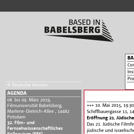
BA
Co
Ins
Pr
Deutsche Version
AGENDA
08. bis 09. März 2019,
+++ 10. Mai 2015, 19:3
Filmuniversität Babelsberg,
Marlene-Dietrich-Allee , 14482
Schiffbauergasse 11, 
Potsdam
Eröffnung 21. Jüdische
32. Film- und
Das 21. Jüdische Filmf
Fernsehwissenschaftliches
jüdische und israelisch
Kolloquium (FFK)