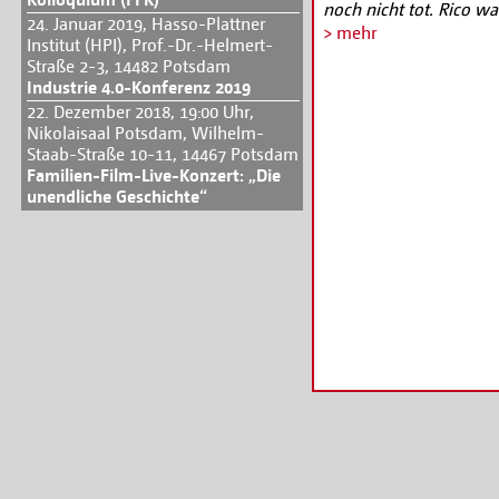
noch nicht tot. Rico w
24. Januar 2019, Hasso-Plattner
schönste Mädchen, doch
> mehr
Institut (HPI), Prof.-Dr.-Helmert-
kam anders. Aber es wa
Straße 2-3, 14482 Potsdam
Industrie 4.0-Konferenz 2019
Bevor der Film am 26. 
22. Dezember 2018, 19:00 Uhr,
Sie im Rahmen einer G
Nikolaisaal Potsdam, Wilhelm-
Andreas Dresen und Dr
Staab-Straße 10-11, 14467 Potsdam
erleben. In Zusammena
Familien-Film-Live-Konzert: „Die
unendliche Geschichte“
Weitere Informationen
potsdam.de