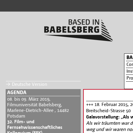
BA
Co
Ins
Pr
Deutsche Version
AGENDA
08. bis 09. März 2019,
+++ 18. Februar 2015, 
Filmuniversität Babelsberg,
Marlene-Dietrich-Allee , 14482
Breitscheid-Strasse 50
Potsdam
Galavorstellung: „Als 
32. Film- und
Als wir träumten war 
Fernsehwissenschaftliches
weg und wir waren noch
Kolloquium (FFK)