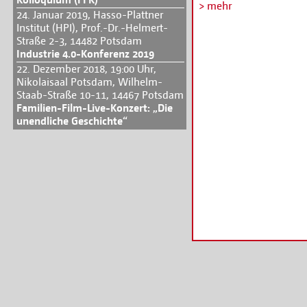
Veränderungsbereitsch
> mehr
24. Januar 2019, Hasso-Plattner
Technologien und Proz
Institut (HPI), Prof.-Dr.-Helmert-
Ansätze thematisiert
Straße 2-3, 14482 Potsdam
Technology.Change.Busi
Industrie 4.0-Konferenz 2019
Kreativwirtschaft Berl
22. Dezember 2018, 19:00 Uhr,
Wirtschaft und Wissen
Nikolaisaal Potsdam, Wilhelm-
Lösungsansätze in par
Staab-Straße 10-11, 14467 Potsdam
Beispielen diskutiert 
Familien-Film-Live-Konzert: „Die
unendliche Geschichte“
Die Veranstaltung ist ko
Anmeldungen unter:
h
bb.de/anmeldung.htm