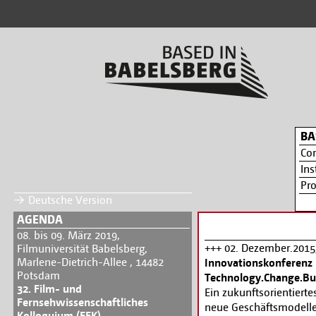
BA
Co
Ins
Pr
Deutsche Version
AGENDA
08. bis 09. März 2019,
+++ 02. Dezember.2015, 
Filmuniversität Babelsberg,
Marlene-Dietrich-Allee , 14482
Innovationskonfere
Potsdam
Technology.Change.Bu
32. Film- und
Ein zukunftsorientier
Fernsehwissenschaftliches
neue Geschäftsmodelle
Kolloquium (FFK)