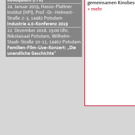
gemeinsamen Kinobesuc
24. Januar 2019, Hasso-Plattner
Stummfilme – mit klei
> mehr
Institut (HPI), Prof.-Dr.-Helmert-
Slapstick. Begleitet w
Straße 2-3, 14482 Potsdam
historischen Welte-Kin
Industrie 4.0-Konferenz 2019
und Besucher vor und n
22. Dezember 2018, 19:00 Uhr,
Informationen und Res
Nikolaisaal Potsdam, Wilhelm-
potsdam.de
Staab-Straße 10-11, 14467 Potsdam
Familien-Film-Live-Konzert: „Die
unendliche Geschichte“