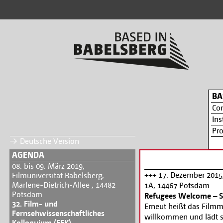
BA
Co
Ins
Pr
Deutsche Version
AGENDA
08. bis 09. März 2019,
+++ 17. Dezember 2015
Filmuniversität Babelsberg,
Marlene-Dietrich-Allee , 14482
1A, 14467 Potsdam
Potsdam
Refugees Welcome – S
32. Film- und
Erneut heißt das Fil
Fernsehwissenschaftliches
willkommen und lädt s
Kolloquium (FFK)