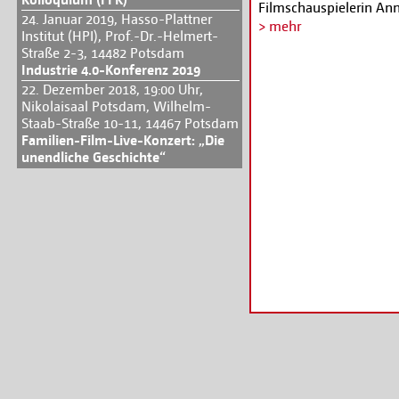
Filmschauspielerin Anne
24. Januar 2019, Hasso-Plattner
Leinwanddebüt DIE NA
> mehr
Institut (HPI), Prof.-Dr.-Helmert-
Karmakar, D 2004) ents
Straße 2-3, 14482 Potsdam
Marlene-Dietrich-Halle
Industrie 4.0-Konferenz 2019
Alle Infos zum Festival
22. Dezember 2018, 19:00 Uhr,
Nikolaisaal Potsdam, Wilhelm-
Staab-Straße 10-11, 14467 Potsdam
Familien-Film-Live-Konzert: „Die
unendliche Geschichte“