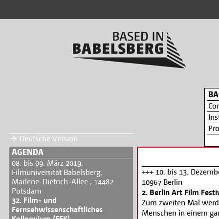
BA
Co
Ins
Pr
Deutsche Version
AGENDA
08. bis 09. März 2019,
+++ 10. bis 13. Deze
Filmuniversität Babelsberg,
Marlene-Dietrich-Allee , 14482
10967 Berlin
Potsdam
2. Berlin Art Film Festi
32. Film- und
Zum zweiten Mal werden
Fernsehwissenschaftliches
Menschen in einem ganz
Kolloquium (FFK)