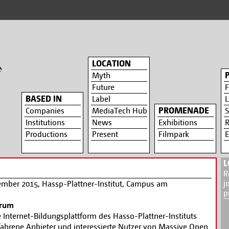
LOCATION
Myth
Future
F
BASED IN
Label
L
PROMENADE
Companies
MediaTech Hub
S
Institutions
News
Exhibitions
R
Productions
Present
Filmpark
E
L
R
j
ember 2015, Hassp-Plattner-Institut, Campus am
p
orum
 Internet-Bildungsplattform des Hasso-Plattner-Instituts
rfahrene Anbieter und interessierte Nutzer von Massive Open