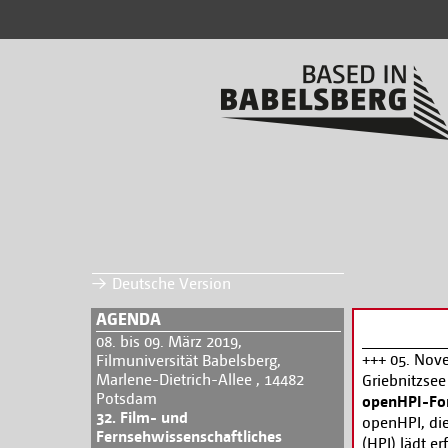
Deutsche Version
AGENDA
08. bis 09. März 2019,
+++ 05. Nov
Filmuniversität Babelsberg,
Marlene-Dietrich-Allee , 14482
Griebnitzsee
Potsdam
openHPI-F
32. Film- und
openHPI, die
Fernsehwissenschaftliches
(HPI) lädt e