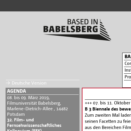
BA
Co
Ins
Pr
Deutsche Version
AGENDA
08. bis 09. März 2019,
+++ 07. bis 11. Oktobe
Filmuniversität Babelsberg,
Marlene-Dietrich-Allee , 14482
B 3 Biennale des bewe
Potsdam
Zum zweiten Mal laden d
32. Film- und
seinen Facetten zu fei
Fernsehwissenschaftliches
aus den Bereichen Film
Kolloquium (FFK)