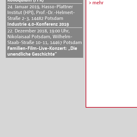
Reality gehören u.a. L
> mehr
24. Januar 2019, Hasso-Plattner
Reiss.
Institut (HPI), Prof.-Dr.-Helmert-
Alle Infos und Ticketv
Straße 2-3, 14482 Potsdam
Industrie 4.0-Konferenz 2019
22. Dezember 2018, 19:00 Uhr,
Nikolaisaal Potsdam, Wilhelm-
Staab-Straße 10-11, 14467 Potsdam
Familien-Film-Live-Konzert: „Die
unendliche Geschichte“