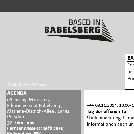
BA
Co
Ins
Pr
Deutsche Version
AGENDA
08. bis 09. März 2019,
+++ 08.11.2014, 10:00-1
Filmuniversität Babelsberg,
Marlene-Dietrich-Allee , 14482
Tag der offenen Tür
Potsdam
Studienberatung, Filme
32. Film- und
Informationen auch un
Fernsehwissenschaftliches
Kolloquium (FFK)