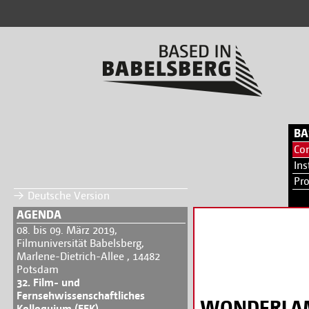
BA
Co
Ins
Pr
Deutsche Version
AGENDA
08. bis 09. März 2019,
Filmuniversität Babelsberg,
Marlene-Dietrich-Allee , 14482
Potsdam
32. Film- und
Fernsehwissenschaftliches
WONDERLAM
Kolloquium (FFK)