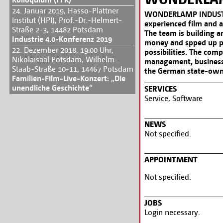
24. Januar 2019, Hasso-Plattner
WONDERLAMP INDUSTRIE
Institut (HPI), Prof.-Dr.-Helmert-
experienced film and 
Straße 2-3, 14482 Potsdam
The team is building a
Industrie 4.0-Konferenz 2019
money and spped up pr
22. Dezember 2018, 19:00 Uhr,
possibilities. The com
Nikolaisaal Potsdam, Wilhelm-
management, business 
Staab-Straße 10-11, 14467 Potsdam
the German state-ow
Familien-Film-Live-Konzert: „Die
unendliche Geschichte“
SERVICES
Service, Software
NEWS
Not specified.
APPOINTMENT
Not specified.
JOBS
Login necessary.