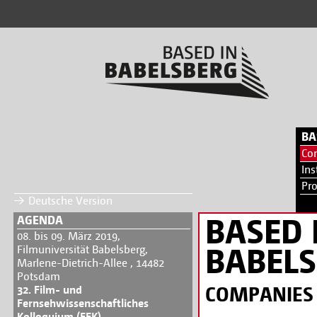
BA
Co
Ins
Pr
Deutsche Version
BASED 
AGENDA
08. bis 09. März 2019,
BABEL
Filmuniversität Babelsberg,
Marlene-Dietrich-Allee , 14482
Potsdam
COMPANIES
32. Film- und
Fernsehwissenschaftliches
Kolloquium (FFK)