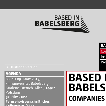
BA
Co
Ins
Pr
Deutsche Version
BASED 
AGENDA
08. bis 09. März 2019,
BABEL
Filmuniversität Babelsberg,
Marlene-Dietrich-Allee , 14482
Potsdam
COMPANIES
32. Film- und
Fernsehwissenschaftliches
Kolloquium (FFK)