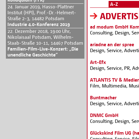
A-Z
24. Januar 2019, Hasso-Plattner
Institut (HPI), Prof.-Dr.-Helmert-
ADVERTIS
Straße 2-3, 14482 Potsdam
Industrie 4.0-Konferenz 2019
ad modum GmbH Komm
22. Dezember 2018, 19:00 Uhr,
Consulting, Design, Ser
Nikolaisaal Potsdam, Wilhelm-
Staab-Straße 10-11, 14467 Potsdam
ariadne an der spree
Familien-Film-Live-Konzert: „Die
Design, Service, Advert
unendliche Geschichte“
Art-Efx
Design, Service, PR, Ad
ATLANTIS TV & Medie
Film, Multimedia, Musi
Buntmacher
Design, Service, Advert
DNMC GmbH
Consulting, Design, Ser
Glückskind Film UG (h
Consulting, Service, Fi