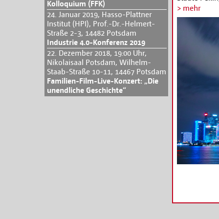
Kolloquium (FFK)
möglich. Ge
> mehr
24. Januar 2019, Hasso-Plattner
Standortprä
Institut (HPI), Prof.-Dr.-Helmert-
Straße 2-3, 14482 Potsdam
Peking und 
Industrie 4.0-Konferenz 2019
beheimaten 
22. Dezember 2018, 19:00 Uhr,
Digitalisier
Nikolaisaal Potsdam, Wilhelm-
in der Infor
Staab-Straße 10-11, 14467 Potsdam
Ausbau leist
Familien-Film-Live-Konzert: „Die
und riesige
unendliche Geschichte“
zum zweitgr
bestehender 
Qingdao ins
ein.
Weitere Inf
hier:
www.zab.d