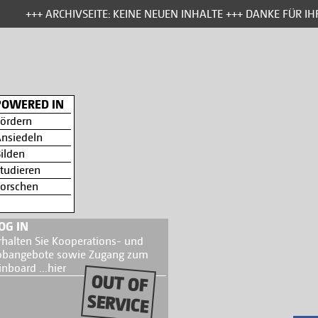
+++ ARCHIVSEITE: KEINE NEUEN INHALTE +++ DANKE FÜR IHR 
POWERED IN
ördern
nsiedeln
ilden
tudieren
orschen
OG IN
rhalten Sie Kooperations- und
obangebote sowie Zugang zum
inboard ...
hier
OUT OF
SERVICE