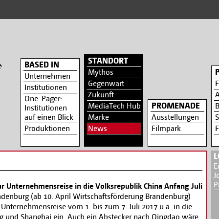
STANDORT
BASED IN
Mythos
Unternehmen
Gegenwart
F
Institutionen
Zukunft
A
One-Pager:
PROMENADE
MediaTech Hub
B
Institutionen
auf einen Blick
Marke
Ausstellungen
S
Produktionen
News
Filmpark
F
L
E
J
P
r Unternehmensreise in die Volksrepublik China Anfang Juli
denburg (ab 10. April Wirtschaftsförderung Brandenburg)
r Unternehmensreise vom 1. bis zum 7. Juli 2017 u.a. in die
ng und Shanghai ein. Auch ein Abstecker nach Qingdao wäre