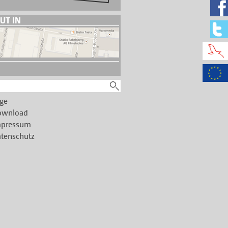
UT IN
ge
ownload
mpressum
tenschutz