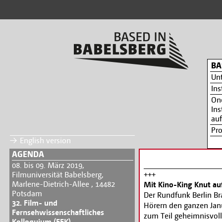
BA
Un
Ins
On
Ins
auf
Pr
English version
AGENDA
08. bis 09. März 2019,
+++
Filmuniversität Babelsberg,
Marlene-Dietrich-Allee , 14482
Mit Kino-King Knut au
Potsdam
Der Rundfunk Berlin Br
32. Film- und
Hörern den ganzen Jan
Fernsehwissenschaftliches
zum Teil geheimnisvoll
Kolloquium (FFK)