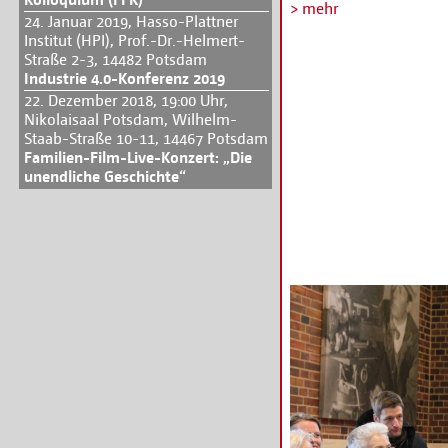
Besonderheiten zu besuc
> mehr
24. Januar 2019, Hasso-Plattner
nicht zugänglich sind.
Institut (HPI), Prof.-Dr.-Helmert-
von RadioEins gehörte 
Straße 2-3, 14482 Potsdam
der Medienstadt Babel
Industrie 4.0-Konferenz 2019
22. Dezember 2018, 19:00 Uhr,
Gemeinsam mit Eike Wo
Nikolaisaal Potsdam, Wilhelm-
gewohnt launig Geschic
Staab-Straße 10-11, 14467 Potsdam
Studiobereiche vor. E
Familien-Film-Live-Konzert: „Die
die Gäste dankten es m
unendliche Geschichte“
beeindruckt von der Vi
phantastischen Können
aussehenden Kulissen 
werde man viel genauer
anschauen und auf mehr
auf die kommenden Fil
„Babylon Berlin“, „Cur