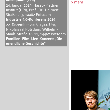
Jährigen ausgezeichne
> mehr
24. Januar 2019, Hasso-Plattner
music tag ist eine App
Institut (HPI), Prof.-Dr.-Helmert-
Orten virtuell hinterl
Straße 2-3, 14482 Potsdam
können. Die Jury zeich
Industrie 4.0-Konferenz 2019
5.000 Euro aus. Im Jun
22. Dezember 2018, 19:00 Uhr,
Finalrunde des MIZ-For
Nikolaisaal Potsdam, Wilhelm-
Konzepte zusammen mit
Staab-Straße 10-11, 14467 Potsdam
entwickelt. Bei der fei
Familien-Film-Live-Konzert: „Die
unendliche Geschichte“
präsentierten sie die E
Festival-Jury.