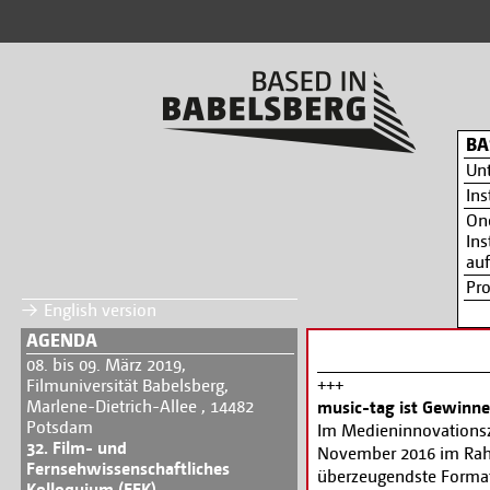
BA
Un
Ins
On
Ins
auf
Pr
English version
AGENDA
08. bis 09. März 2019,
+++
Filmuniversität Babelsberg,
Marlene-Dietrich-Allee , 14482
music-tag ist Gewinne
Potsdam
Im Medieninnovations
32. Film- und
November 2016 im Rah
Fernsehwissenschaftliches
überzeugendste Format-
Kolloquium (FFK)