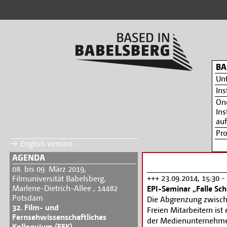
BA
Un
Ins
On
Ins
auf
Pr
English version
AGENDA
08. bis 09. März 2019,
+++ 23.09.2014, 15:30 -
Filmuniversität Babelsberg,
Marlene-Dietrich-Allee , 14482
EPI-Seminar „Falle Sc
Potsdam
Die Abgrenzung zwisch
32. Film- und
Freien Mitarbeitern ist
Fernsehwissenschaftliches
der Medienunternehmen.
Kolloquium (FFK)