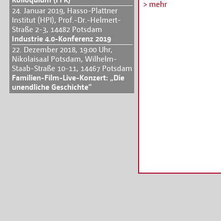
Scheinselbständigkeit 
> mehr
24. Januar 2019, Hasso-Plattner
Arbeitnehmerrechten un
Institut (HPI), Prof.-Dr.-Helmert-
120,- € (inklusive Cate
Straße 2-3, 14482 Potsdam
Weitere Informatione
Industrie 4.0-Konferenz 2019
medieninstitut.de
22. Dezember 2018, 19:00 Uhr,
Nikolaisaal Potsdam, Wilhelm-
Staab-Straße 10-11, 14467 Potsdam
Familien-Film-Live-Konzert: „Die
unendliche Geschichte“