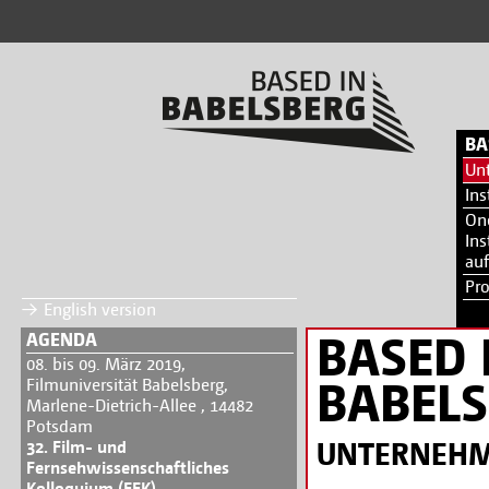
BA
Un
Ins
On
Ins
auf
Pr
English version
BASED 
AGENDA
08. bis 09. März 2019,
BABEL
Filmuniversität Babelsberg,
Marlene-Dietrich-Allee , 14482
Potsdam
UNTERNEH
32. Film- und
Fernsehwissenschaftliches
Kolloquium (FFK)