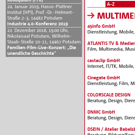
A-Z
24. Januar 2019, Hasso-Plattner
Institut (HPI), Prof.-Dr.-Helmert-
MULTIME
Straße 2-3, 14482 Potsdam
Industrie 4.0-Konferenz 2019
45info GmbH
22. Dezember 2018, 19:00 Uhr,
Dienstleistung, Mobile
Nikolaisaal Potsdam, Wilhelm-
Staab-Straße 10-11, 14467 Potsdam
ATLANTIS TV & Medie
Familien-Film-Live-Konzert: „Die
Film, Multimedia, Mus
unendliche Geschichte“
castaclip GmbH
Internet, IT/TK, Mobile
Cinegate GmbH
Dienstleistung, Film, M
COLORSCALE DESIGN
Beratung, Design, Dien
DNMC GmbH
Beratung, Design, Dien
DSEIN / Atelier Babels
Beratung, Bildung/Fors