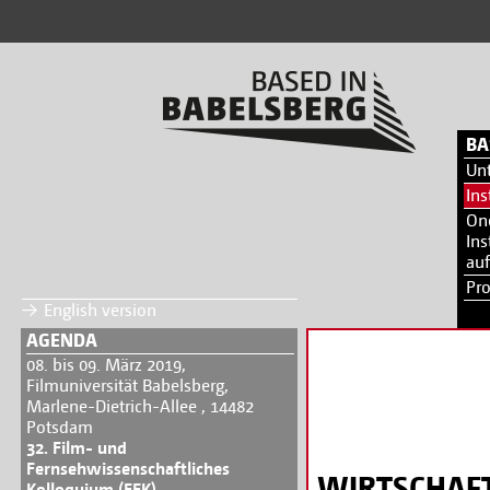
BA
Un
Ins
On
Ins
auf
Pr
English version
AGENDA
08. bis 09. März 2019,
Filmuniversität Babelsberg,
Marlene-Dietrich-Allee , 14482
Potsdam
32. Film- und
Fernsehwissenschaftliches
WIRTSCHAF
Kolloquium (FFK)