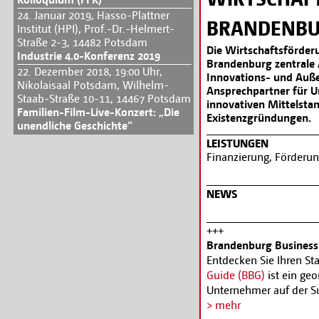
24. Januar 2019, Hasso-Plattner
BRANDENBU
Institut (HPI), Prof.-Dr.-Helmert-
Straße 2-3, 14482 Potsdam
Die Wirtschaftsförde
Industrie 4.0-Konferenz 2019
Brandenburg zentrale A
22. Dezember 2018, 19:00 Uhr,
Innovations- und Auße
Nikolaisaal Potsdam, Wilhelm-
Ansprechpartner für 
Staab-Straße 10-11, 14467 Potsdam
innovativen Mittelstan
Familien-Film-Live-Konzert: „Die
Existenzgründungen.
unendliche Geschichte“
LEISTUNGEN
Finanzierung, Förderu
NEWS
+++
Brandenburg Business
Entdecken Sie Ihren St
Guide (BBG)
ist ein geo
Unternehmer auf der Su
Investitionsvorhaben f
> mehr