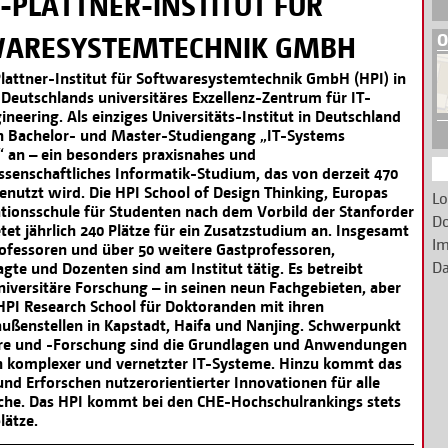
-PLATTNER-INSTITUT FÜR
O
ARESYSTEMTECHNIK GMBH
lattner-Institut für Softwaresystemtechnik GmbH (HPI) in
Deutschlands universitäres Exzellenz-Zentrum für IT-
neering. Als einziges Universitäts-Institut in Deutschland
en Bachelor- und Master-Studiengang „IT-Systems
“ an – ein besonders praxisnahes und
ssenschaftliches Informatik-Studium, das von derzeit 470
enutzt wird. Die HPI School of Design Thinking, Europas
Lo
ationsschule für Studenten nach dem Vorbild der Stanforder
D
etet jährlich 240 Plätze für ein Zusatzstudium an. Insgesamt
Im
ofessoren und über 50 weitere Gastprofessoren,
Da
gte und Dozenten sind am Institut tätig. Es betreibt
niversitäre Forschung – in seinen neun Fachgebieten, aber
 HPI Research School für Doktoranden mit ihren
ußenstellen in Kapstadt, Haifa und Nanjing. Schwerpunkt
re und -Forschung sind die Grundlagen und Anwendungen
h komplexer und vernetzter IT-Systeme. Hinzu kommt das
nd Erforschen nutzerorientierter Innovationen für alle
che. Das HPI kommt bei den CHE-Hochschulrankings stets
lätze.