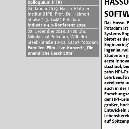
HASSO
Kolloquium (FFK)
24. Januar 2019, Hasso-Plattner
SOFTW
Institut (HPI), Prof.-Dr.-Helmert-
Straße 2-3, 14482 Potsdam
Das Hasso-P
Industrie 4.0-Konferenz 2019
Potsdam ist 
22. Dezember 2018, 19:00 Uhr,
Systems Engi
Nikolaisaal Potsdam, Wilhelm-
bietet es d
Staab-Straße 10-11, 14467 Potsdam
Engineering
Familien-Film-Live-Konzert: „Die
ingenieurwi
unendliche Geschichte“
Studenten g
erste Innov
d.school, bi
zehn HPI-Pr
Lehrbeauftra
exzellente u
auch in der
Forschungsa
der HPI-Leh
großer, hoc
Entwickeln u
Lebensberei
auf Spitzenp