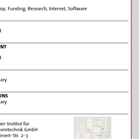
ip, Funding, Research, Internet, Software
d.
ENT
d.
ary.
ONS
ary.
er-Institut für
stemtechnik GmbH
lmert-Str. 2-3