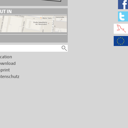
UT IN
cation
ownload
print
tenschutz