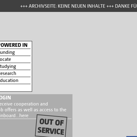
+++ ARCHIVSEITE: KEINE NEUEN INHALTE +++ DANKE FÜR
POWERED IN
unding
ocate
tudying
esearch
ducation
OGIN
eceive cooperation and
ob offers as well as access to the
inboard...
here
OUT OF
SERVICE