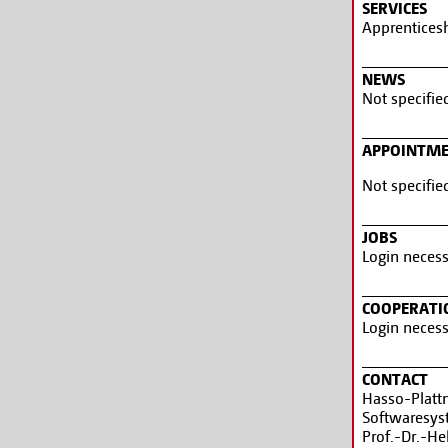
SERVICES
Apprenticesh
NEWS
Not specifie
APPOINTM
Not specifie
JOBS
Login necess
COOPERATI
Login necess
CONTACT
Hasso-Plattn
Softwaresy
Prof.-Dr.-He