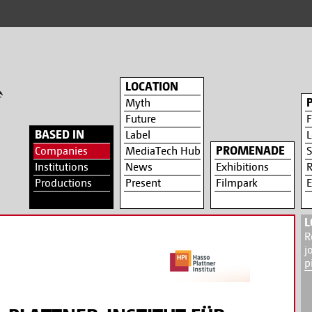
LOCATION
Myth
Future
F
BASED IN
Label
L
PROMENADE
Companies
MediaTech Hub
S
Institutions
News
Exhibitions
R
Productions
Present
Filmpark
E
L
R
j
p