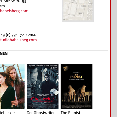
l-Straße 26-53
dam
babelsberg.com
 49 (0) 331-72-12066
studiobabelsbeg.com
ONEN
rtebecker
Der Ghostwriter
The Pianist