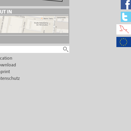
UT IN
cation
ownload
print
tenschutz