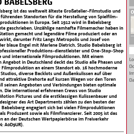
O BABELSBERG
sberg ist das weltweit älteste Großatelier-Filmstudio und
O
 führenden Standorten für die Herstellung von Spielfilm-
produktionen in Europa. Seit 1912 wird in Babelsberg
hte geschrieben. Unzählige namhafte Filmemacher haben in
Station gemacht und legendäre Filme produziert oder an
wirkt, darunter Fritz Langs Metropolis und Josef von
er blaue Engel mit Marlene Dietrich. Studio Babelsberg ist
rofessioneller Produktions-dienstleister und One-Stop-Shop
le und internationale Filmproduktionen. Mit einem
Lo
n Angebot in Deutschland deckt das Studio alle Phasen und
D
r Filmproduktion an einem Standort ab. 16 hochmoderne
Im
 Studios, diverse Backlots und Außenkulissen auf über
nd attraktive Drehorte auf kurzen Wegen vor den Toren
Da
 all seinen Angeboten und Verbindungen bieten optimale
. Die international erfahrenen Crews von Studio
Motion Pictures und die erstklassigen Kulissenbauer und
designer des Art Departments zählen zu den besten der
 Babelsberg engagiert sich bei vielen Filmproduktionen
s Produzent sowie als Filmfinanzierer. Seit 2005 ist das
 an der Deutschen Wertpapierbörse im Freiverkehr
N: A0D9UR).