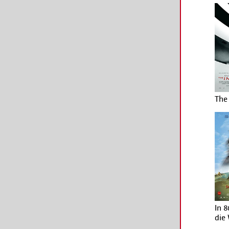
The 
In 
die