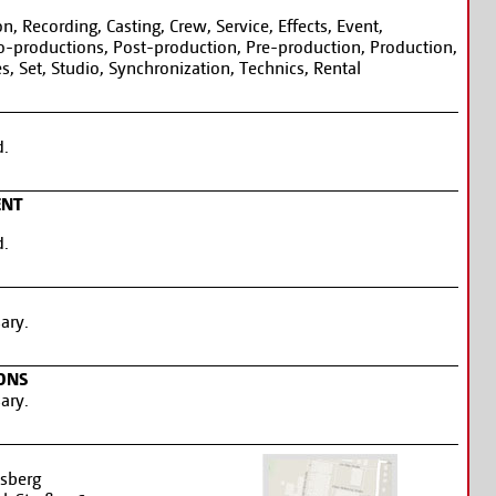
n, Recording, Casting, Crew, Service, Effects, Event,
o-productions, Post-production, Pre-production, Production,
es, Set, Studio, Synchronization, Technics, Rental
d.
ENT
d.
ary.
ONS
ary.
lsberg