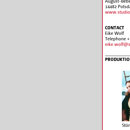
August-Bebe
14482 Pots
www.studio
CONTACT
Eike Wolf
Telephone +
eike.wolf@
PRODUKTI
Stö