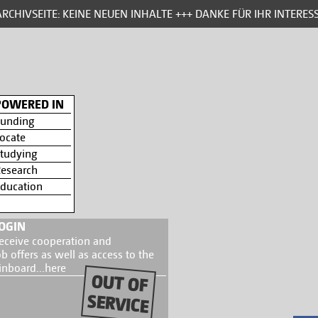
ITE: KEINE NEUEN INHALTE +++ DANKE FÜR IHR INTERESSE AN B
POWERED IN
unding
ocate
tudying
esearch
ducation
OGIN
eceive cooperation and
ob offers as well as access to the
inboard...
here
OUT OF
SERVICE