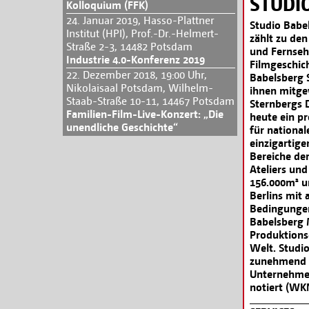
STUDI
Kolloquium (FFK)
24. Januar 2019, Hasso-Plattner
Studio Babel
Institut (HPI), Prof.-Dr.-Helmert-
zählt zu den
Straße 2-3, 14482 Potsdam
und Fernseh
Industrie 4.0-Konferenz 2019
Filmgeschic
22. Dezember 2018, 19:00 Uhr,
Babelsberg 
Nikolaisaal Potsdam, Wilhelm-
ihnen mitge
Staab-Straße 10-11, 14467 Potsdam
Sternbergs D
Familien-Film-Live-Konzert: „Die
heute ein p
unendliche Geschichte“
für nationa
einzigartige
Bereiche de
Ateliers und
156.000m² u
Berlins mit
Bedingungen
Babelsberg 
Produktions
Welt. Studio
zunehmend al
Unternehmen
notiert (WK