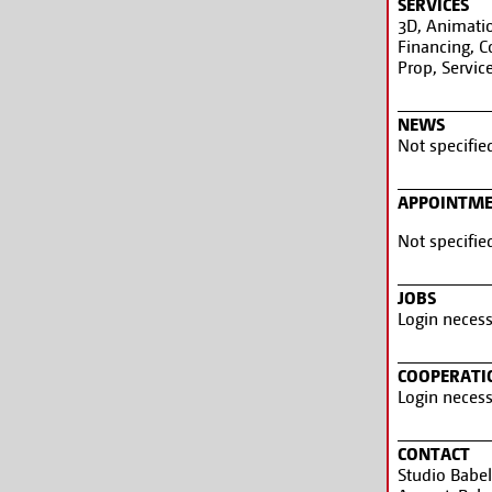
SERVICES
3D, Animatio
Financing, C
Prop, Servic
NEWS
Not specifie
APPOINTM
Not specifie
JOBS
Login necess
COOPERATI
Login necess
CONTACT
Studio Babe