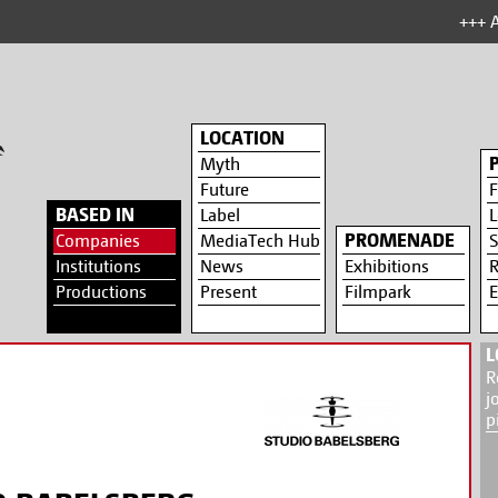
+++ ARCHIVSE
LOCATION
Myth
Future
F
BASED IN
Label
L
PROMENADE
Companies
MediaTech Hub
S
Institutions
News
Exhibitions
R
Productions
Present
Filmpark
E
L
R
j
p