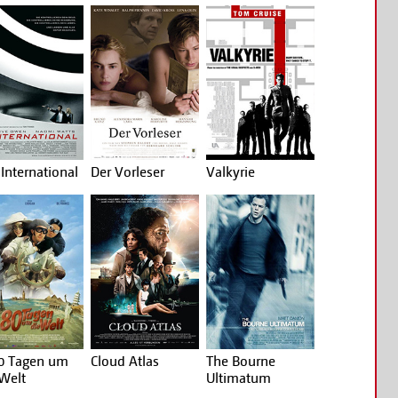
International
Der Vorleser
Valkyrie
80 Tagen um
Cloud Atlas
The Bourne
 Welt
Ultimatum