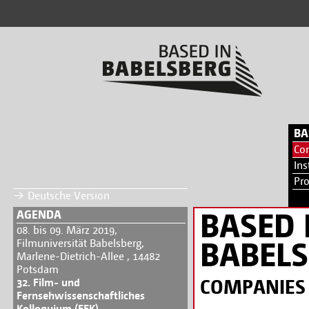
BA
Co
Ins
Pr
Deutsche Version
BASED 
AGENDA
08. bis 09. März 2019,
BABEL
Filmuniversität Babelsberg,
Marlene-Dietrich-Allee , 14482
Potsdam
COMPANIES
32. Film- und
Fernsehwissenschaftliches
Kolloquium (FFK)