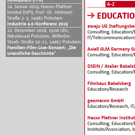
A-Z
24. Januar 2019, Hasso-Plattner
Institut (HPI), Prof.-Dr.-Helmert-
EDUCATI
Straße 2-3, 14482 Potsdam
Industrie 4.0-Konferenz 2019
awaju UG (haftungsbe
22. Dezember 2018, 19:00 Uhr,
Consulting, Education/R
Nikolaisaal Potsdam, Wilhelm-
IT/Telecommunication
Staab-Straße 10-11, 14467 Potsdam
Familien-Film-Live-Konzert: „Die
Axiell ALM Germany 
unendliche Geschichte“
Consulting, Education/
DSEIN / Atelier Babels
Consulting, Education/
Filmhaus Babelsberg
Education/Research
geomecon GmbH
Education/Research, I
Hasso Plattner Institut
Consulting, Education/R
Institute/Association, 